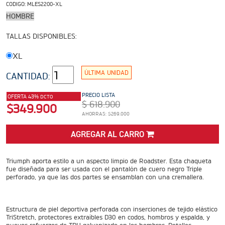
ADVENTURE
CODIGO:
MLES2200-XL
Precio desde $22.990.000
HOMBRE
TALLAS DISPONIBLES:
 EXPLORER ADVENTURE
TIGER 1200 RALLY EXPLORER
XL
ADVENTURE
ÚLTIMA UNIDAD
CANTIDAD:
Precio desde $25.990.000
Marzo JUEVES 26
ENCIENDE LA NOCHE.
PRECIO LISTA
OFERTA 43%
DCTO
$ 618.900
VIVE LA RUTA. NIGHT &
$349.900
AHORRAS: $269.000
RIDE TRIUMP
ROADSTERS
AGREGAR AL CARRO
Triumph aporta estilo a un aspecto limpio de Roadster. Esta chaqueta
fue diseñada para ser usada con el pantalón de cuero negro Triple
TRIDENT 660
perforado, ya que las dos partes se ensamblan con una cremallera.
Precio desde $8.790.000
Estructura de piel deportiva perforada con inserciones de tejido elástico
TriStretch, protectores extraíbles D30 en codos, hombros y espalda, y