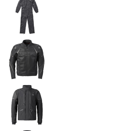
NEW
TRIDENT 660
Precio desde $9.090.000
NEW
DAYTONA 660
Precio desde $10.590.000
STREET TRIPLE R
Precio desde $11.690.000
NEW
TRIDENT 800
Precio desde $12.690.000