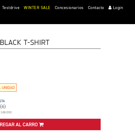
Clos
Testdrive
WINTER SALE
Concesionarios
Contacto
Login
BLACK T-SHIRT
A UNIDAD
STA
900
 $39.000
REGAR AL CARRO