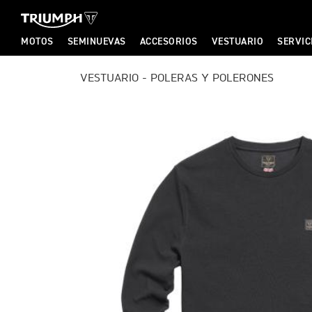
MOTOS
SEMINUEVAS
ACCESORIOS
VESTUARIO
SERVIC
T
VESTUARIO - POLERAS Y POLERONES
T
R
R
I
I
U
U
M
M
P