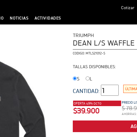
Cotizar
IO
NOTICIAS
ACTIVIDADES
TRIUMPH
DEAN L/S WAFFLE 
CODIGO:
MTLS21012-S
TALLAS DISPONIBLES:
S
L
ÚLTIM
CANTIDAD:
PRECIO LI
OFERTA 49%
DCTO
$ 78.
$39.900
AHORRAS:
AG