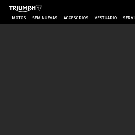
MOTOS
SEMINUEVAS
ACCESORIOS
VESTUARIO
SERVI
T
R
I
U
M
P