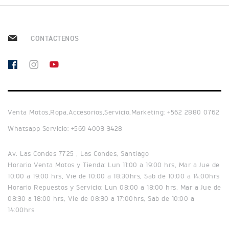
NEW
TRIDENT 660
Precio desde $9.090.000
CONTÁCTENOS
NEW
DAYTONA 660
Precio desde $10.590.000
Venta Motos,Ropa,Accesorios,Servicio,Marketing: +562 2880 0762
Whatsapp Servicio: +569 4003 3428
STREET TRIPLE R
Av. Las Condes 7725 , Las Condes, Santiago
Precio desde $11.690.000
Horario Venta Motos y Tienda: Lun 11:00 a 19:00 hrs, Mar a Jue de
10:00 a 19:00 hrs, Vie de 10:00 a 18:30hrs, Sab de 10:00 a 14:00hrs
Horario Repuestos y Servicio: Lun 08:00 a 18:00 hrs, Mar a Jue de
08:30 a 18:00 hrs, Vie de 08:30 a 17:00hrs, Sab de 10:00 a
14:00hrs
NEW
TRIDENT 800
Precio desde $12.690.000