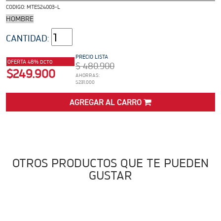
ADVENTURE
CODIGO:
MTES24003-L
Precio desde $22.990.000
HOMBRE
CANTIDAD:
 EXPLORER ADVENTURE
TIGER 1200 RALLY EXPLORER
PRECIO LISTA
OFERTA 48%
DCTO
$ 480.900
ADVENTURE
$249.900
AHORRAS:
Precio desde $25.990.000
Marzo JUEVES 26
$231.000
ENCIENDE LA NOCHE.
VIVE LA RUTA. NIGHT &
AGREGAR AL CARRO
RIDE TRIUMP
ROADSTERS
OTROS PRODUCTOS QUE TE PUEDEN
TRIDENT 660
GUSTAR
Precio desde $8.790.000