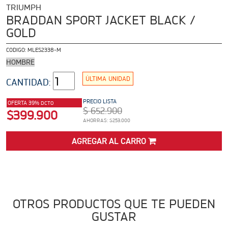
ADVENTURE
TRIUMPH
Precio desde $22.990.000
BRADDAN SPORT JACKET BLACK /
GOLD
 EXPLORER ADVENTURE
CODIGO:
MLES2338-M
TIGER 1200 RALLY EXPLORER
HOMBRE
ADVENTURE
ÚLTIMA UNIDAD
Precio desde $25.990.000
Marzo JUEVES 26
CANTIDAD:
ENCIENDE LA NOCHE.
PRECIO LISTA
OFERTA 39%
DCTO
VIVE LA RUTA. NIGHT &
$ 652.900
$399.900
RIDE TRIUMP
AHORRAS: $253.000
ROADSTERS
AGREGAR AL CARRO
TRIDENT 660
Precio desde $8.790.000
OTROS PRODUCTOS QUE TE PUEDEN
GUSTAR