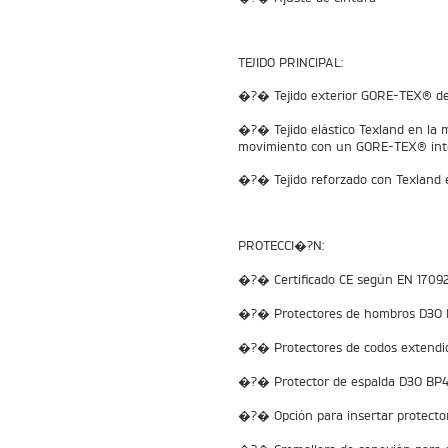
TEJIDO PRINCIPAL:
�?� Tejido exterior GORE-TEX® de
�?� Tejido elástico Texland en la m
movimiento con un GORE-TEX® int
�?� Tejido reforzado con Texland 
PROTECCI�?N:
�?� Certificado CE según EN 1709
�?� Protectores de hombros D3O LP1
�?� Protectores de codos extendido
�?� Protector de espalda D3O BP4 e
�?� Opción para insertar protecto