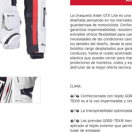
AG
La chaqueta Alder GTX Lite es una n
diseñada pensando en los mercados 
guardarropa de motociclista. Confe
garantiza impermeabilidad, resistenc
extraíble ofrece flexibilidad para c
necesidades de las condiciones cam
los detalles del diseño, desde la pos
bolsillos cargo desplazados que ga
conduces, hasta el cuello acolchado
elástica que puedes cerrar para man
protectores de hombros, codos y esp
disfrutar de la mejor oferta técnica.
CLIMA:
�?� Confeccionada con tejido GOR
TEX® es a la vez impermeable y res
�?� La transpirabilidad optimizada
�?� Las prendas GORE-TEX® tienen
aplicado al tejido exterior que perm
lugar de empapar