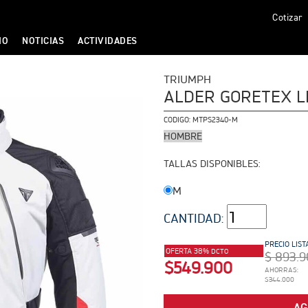
Cotizar
IO
NOTICIAS
ACTIVIDADES
TRIUMPH
ALDER GORETEX LI
CODIGO:
MTPS2340-M
HOMBRE
TALLAS DISPONIBLES:
M
CANTIDAD:
PRECIO LIST
OFERTA 38%
DCTO
$ 893.9
$549.900
AHORRAS:
$344.000