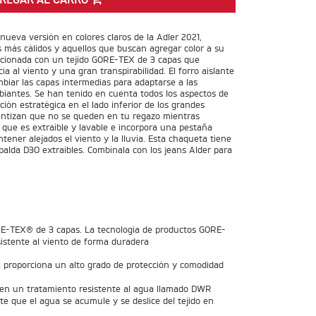
REGAR AL CARRO
ueva versión en colores claros de la Adler 2021,
más cálidos y aquellos que buscan agregar color a su
ccionada con un tejido GORE-TEX de 3 capas que
ia al viento y una gran transpirabilidad. El forro aislante
ambiar las capas intermedias para adaptarse a las
biantes. Se han tenido en cuenta todos los aspectos de
ición estratégica en el lado inferior de los grandes
rantizan que no se queden en tu regazo mientras
 que es extraíble y lavable e incorpora una pestaña
tener alejados el viento y la lluvia. Esta chaqueta tiene
alda D3O extraíbles. Combínala con los jeans Alder para
E-TEX® de 3 capas. La tecnología de productos GORE-
istente al viento de forma duradera
 proporciona un alto grado de protección y comodidad
 un tratamiento resistente al agua llamado DWR
ite que el agua se acumule y se deslice del tejido en