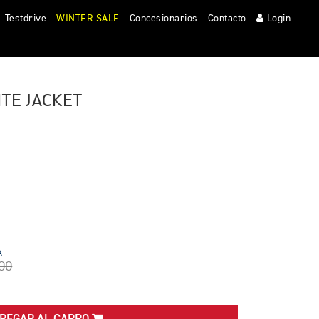
Clos
Testdrive
WINTER SALE
Concesionarios
Contacto
Login
TE JACKET
A
00