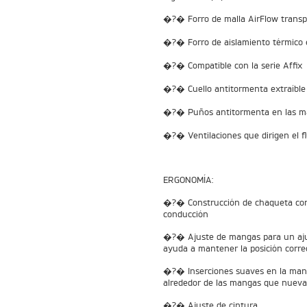
�?� Forro de malla AirFlow transpir
�?� Forro de aislamiento térmico e
�?� Compatible con la serie Affix
�?� Cuello antitormenta extraíble
�?� Puños antitormenta en las 
�?� Ventilaciones que dirigen el fl
ERGONOMÍA:
�?� Construcción de chaqueta con
conducción
�?� Ajuste de mangas para un ajus
ayuda a mantener la posición correc
�?� Inserciones suaves en la mang
alrededor de las mangas que nuev
�?� Ajuste de cintura