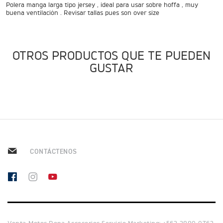
ADVENTURE
Polera manga larga tipo jersey , ideal para usar sobre hoffa , muy
buena ventilación . Revisar tallas pues son over size
Precio desde $22.990.000
 EXPLORER ADVENTURE
OTROS PRODUCTOS QUE TE PUEDEN
TIGER 1200 RALLY EXPLORER
GUSTAR
ADVENTURE
Precio desde $25.990.000
Marzo JUEVES 26
ENCIENDE LA NOCHE.
VIVE LA RUTA. NIGHT &
RIDE TRIUMP
ROADSTERS
CONTÁCTENOS
TRIDENT 660
Precio desde $8.790.000