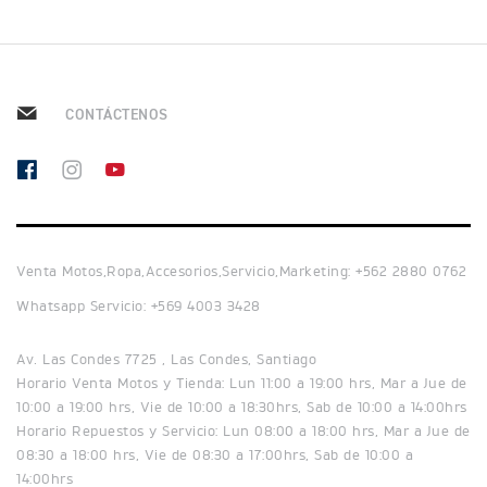
TIGER SPORT 660
Precio desde $9.790.000
CONTÁCTENOS
NEW
TIGER SPORT 660
Precio desde $10.090.000
Venta Motos,Ropa,Accesorios,Servicio,Marketing: +562 2880 0762
Whatsapp Servicio: +569 4003 3428
TIGER 800 SPORT
Precio desde $11.690.000
Av. Las Condes 7725 , Las Condes, Santiago
Horario Venta Motos y Tienda: Lun 11:00 a 19:00 hrs, Mar a Jue de
10:00 a 19:00 hrs, Vie de 10:00 a 18:30hrs, Sab de 10:00 a 14:00hrs
Horario Repuestos y Servicio: Lun 08:00 a 18:00 hrs, Mar a Jue de
TIGER 850 SPORT
08:30 a 18:00 hrs, Vie de 08:30 a 17:00hrs, Sab de 10:00 a
Precio desde $11.390.000
14:00hrs