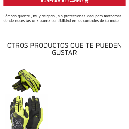
AGREGAR AL CARRO
ADVENTURE
Precio desde $22.990.000
Cómodo guante , muy delgado , sin protecciones ideal para motocross
donde necesitas una buena sensibilidad en los controles de tu moto .
 EXPLORER ADVENTURE
TIGER 1200 RALLY EXPLORER
ADVENTURE
OTROS PRODUCTOS QUE TE PUEDEN
Precio desde $25.990.000
Marzo JUEVES 26
GUSTAR
ENCIENDE LA NOCHE.
VIVE LA RUTA. NIGHT &
RIDE TRIUMP
ROADSTERS
TRIDENT 660
Precio desde $8.790.000