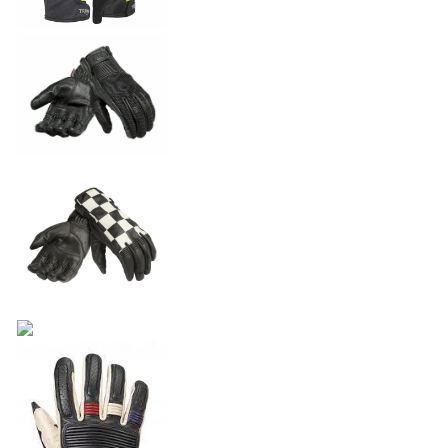
NEW
TRIDENT 660
Precio desde $9.090.000
NEW
DAYTONA 660
Precio desde $10.590.000
STREET TRIPLE R
Precio desde $11.690.000
NEW
TRIDENT 800
Precio desde $12.690.000