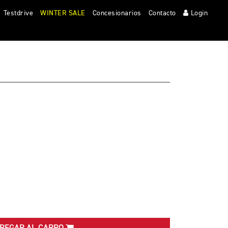
Clos
Testdrive
WINTER SALE
Concesionarios
Contacto
Login
Y