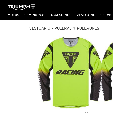
MOTOS
SEMINUEVAS
ACCESORIOS
VESTUARIO
SERVIC
T
VESTUARIO - POLERAS Y POLERONES
T
R
R
I
I
U
U
M
M
P