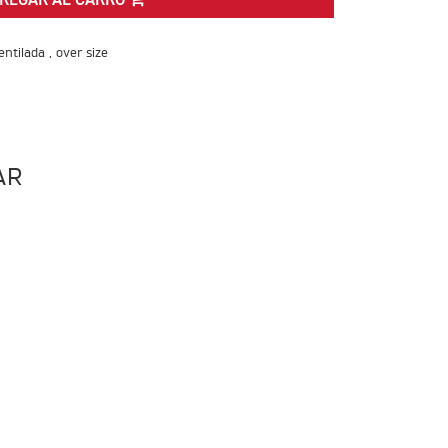
REGAR AL CARRO
ntilada , over size
AR