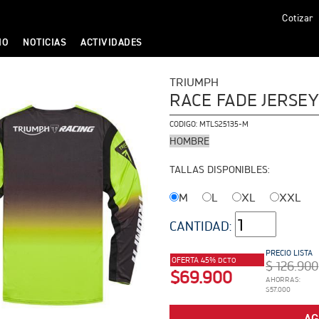
Cotizar
IO
NOTICIAS
ACTIVIDADES
TRIUMPH
RACE FADE JERSE
CODIGO:
MTLS25135-M
HOMBRE
TALLAS DISPONIBLES:
M
L
XL
XXL
CANTIDAD:
PRECIO LISTA
OFERTA 45%
DCTO
$ 126.900
$69.900
AHORRAS:
$57.000