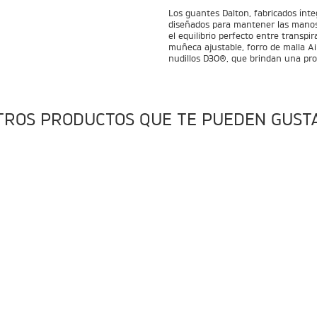
Los guantes Dalton, fabricados ínt
diseñados para mantener las manos f
el equilibrio perfecto entre transp
muñeca ajustable, forro de malla Ai
nudillos D3O®, que brindan una pro
TROS PRODUCTOS QUE TE PUEDEN GUST