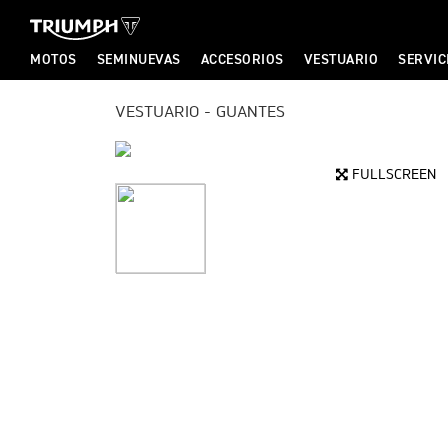
MOTOS
SEMINUEVAS
ACCESORIOS
VESTUARIO
SERVIC
T
VESTUARIO - GUANTES
T
R
FULLSCREEN
R
I
I
U
U
M
M
P