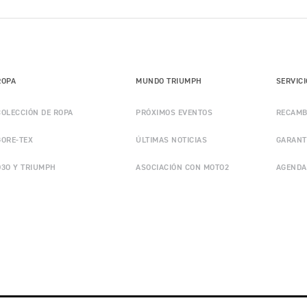
ROPA
MUNDO TRIUMPH
SERVIC
COLECCIÓN DE ROPA
PRÓXIMOS EVENTOS
RECAMB
GORE-TEX
ÚLTIMAS NOTICIAS
GARANT
D3O Y TRIUMPH
ASOCIACIÓN CON MOTO2
AGENDA