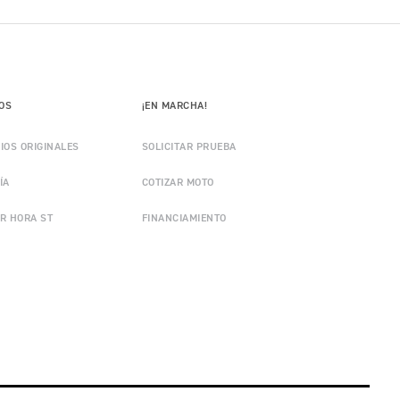
IOS
¡EN MARCHA!
IOS ORIGINALES
SOLICITAR PRUEBA
ÍA
COTIZAR MOTO
R HORA ST
FINANCIAMIENTO