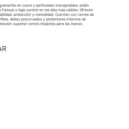
egramente en cuero y perforados transpirables, están
rescas y bajo control en los días más cálidos. Ofrecen
irabilidad, protección y comodidad. Cuentan con correa de
rflow, dedos precurvados y protectores internos de
tección superior contra impactos para las manos.
AR