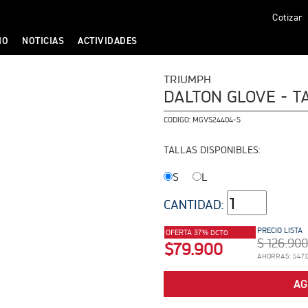
Cotizar
IO
NOTICIAS
ACTIVIDADES
TRIUMPH
DALTON GLOVE - T
CODIGO:
MGVS24404-S
TALLAS DISPONIBLES:
S
L
CANTIDAD:
PRECIO LISTA
OFERTA 37%
DCTO
$ 126.90
$79.900
AHORRAS: $47.
AG