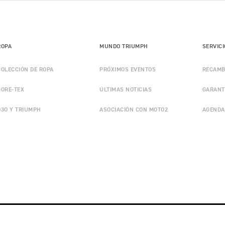
ROPA
MUNDO TRIUMPH
SERVIC
COLECCIÓN DE ROPA
PRÓXIMOS EVENTOS
RECAMB
GORE-TEX
ÚLTIMAS NOTICIAS
GARANT
D3O Y TRIUMPH
ASOCIACIÓN CON MOTO2
AGENDA