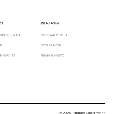
IOS
¡EN MARCHA!
IOS ORIGINALES
SOLICITAR PRUEBA
ÍA
COTIZAR MOTO
R HORA ST
FINANCIAMIENTO
© 2026 Triumph Motorcycles