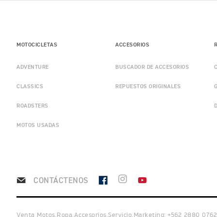
MOTOCICLETAS
ACCESORIOS
ADVENTURE
BUSCADOR DE ACCESORIOS
CLASSICS
REPUESTOS ORIGINALES
ROADSTERS
MOTOS USADAS
CONTÁCTENOS
Venta Motos,Ropa,Accesorios,Servicio,Marketing: +562 2880 0762