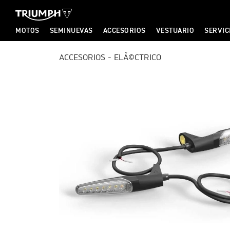
MOTOS
SEMINUEVAS
ACCESORIOS
VESTUARIO
SERVIC
T
ACCESORIOS - ELÃ©CTRICO
T
R
R
I
I
U
U
M
M
P