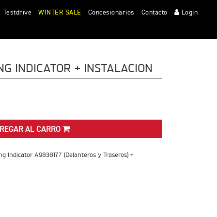
Clos
Testdrive
WINTER SALE
Concesionarios
Contacto
Login
NG INDICATOR + INSTALACION
REGAR AL CARRO
ing Indicator A9838177 (Delanteros y Traseros) +