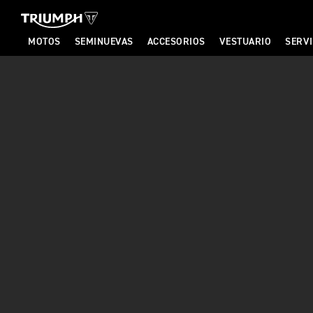
MOTOS
SEMINUEVAS
ACCESORIOS
VESTUARIO
SERVI
T
R
I
U
M
P