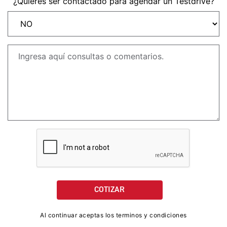
¿Quieres ser contactado para agendar un Testdrive?
NEW
TRIDENT 660
Precio desde $9.090.000
NEW
DAYTONA 660
Precio desde $10.590.000
STREET TRIPLE R
Precio desde $11.690.000
NEW
TRIDENT 800
Al continuar aceptas los terminos y condiciones
Precio desde $12.690.000