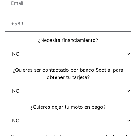
Precio desde $22.990.000
Y EXPLORER ADVENTURE
TIGER 1200 RALLY EXPLORER
ADVENTURE
¿Necesita financiamiento?
Precio desde $25.990.000
Marzo JUEVES 26
Y
ENCIENDE LA NOCHE.
¿Quieres ser contactado por banco Scotia, para
N
VIVE LA RUTA. NIGHT
obtener tu tarjeta?
GR
& RIDE TRIUMP
TRIDENT 660
¿Quieres dejar tu moto en pago?
Precio desde $8.790.000