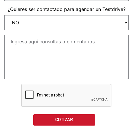
NEW
TRIDENT 660
¿Quieres ser contactado para agendar un Testdrive?
Precio desde $9.090.000
NEW
DAYTONA 660
Precio desde $10.590.000
STREET TRIPLE R
Precio desde $11.690.000
NEW
TRIDENT 800
Precio desde $12.690.000