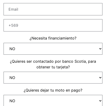
Precio desde $22.990.000
Y EXPLORER ADVENTURE
TIGER 1200 RALLY EXPLORER
ADVENTURE
Precio desde $25.990.000
¿Necesita financiamiento?
Marzo JUEVES 26
Y
ENCIENDE LA NOCHE.
N
VIVE LA RUTA. NIGHT
¿Quieres ser contactado por banco Scotia, para
GR
& RIDE TRIUMP
obtener tu tarjeta?
TRIDENT 660
Precio desde $8.790.000
¿Quieres dejar tu moto en pago?