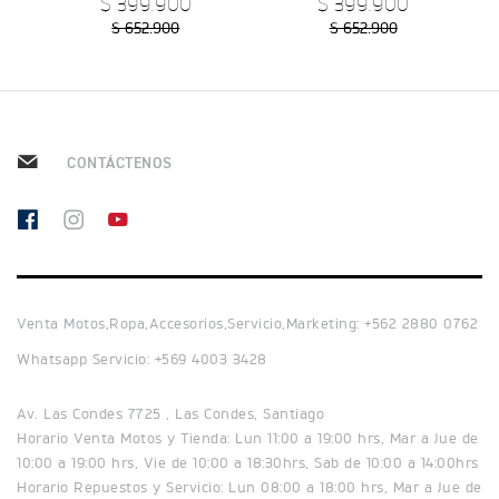
$ 399.900
$ 399.900
Precio desde $12.690.000
$ 652.900
$ 652.900
BONNEVILLE T120
Precio desde $12.640.000
CONTÁCTENOS
 BLACK
BONNEVILLE T120 BLACK
Precio desde $13.390.000
Venta Motos,Ropa,Accesorios,Servicio,Marketing: +562 2880 0762
Whatsapp Servicio: +569 4003 3428
NEW
BONNEVILLE T120
Precio desde $13.690.000
Av. Las Condes 7725 , Las Condes, Santiago
Horario Venta Motos y Tienda: Lun 11:00 a 19:00 hrs, Mar a Jue de
 BLACK
10:00 a 19:00 hrs, Vie de 10:00 a 18:30hrs, Sab de 10:00 a 14:00hrs
Horario Repuestos y Servicio: Lun 08:00 a 18:00 hrs, Mar a Jue de