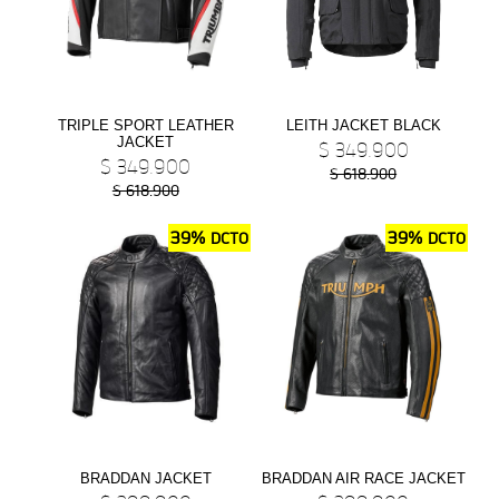
NEW
BONNEVILE T100
Precio desde $11.690.000
TRIPLE SPORT LEATHER
LEITH JACKET BLACK
JACKET
$ 349.900
$ 349.900
$ 618.900
$ 618.900
BONNEVILLE T100
39%
39%
DCTO
DCTO
Precio desde $9.990.000
SCRAMBLER 900
Precio desde $12.190.000
BRADDAN JACKET
BRADDAN AIR RACE JACKET
NEW
SCRAMBLER 900