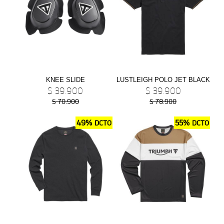
NEW
TIGER SPORT 800 TOURING
Precio desde $13.690.000
KNEE SLIDE
LUSTLEIGH POLO JET BLACK
TIGER 900 GT
$ 39.900
$ 39.900
Precio desde $15.390.000
$ 70.900
$ 78.900
49%
55%
DCTO
DCTO
TIGER 900 GT PRO
Precio desde $16.390.000
 EDITION
NEW
TIGER 900 ALPINE EDITION
Precio desde $17.690.000