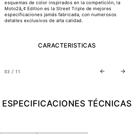
esquemas de color inspirados en la competición, la
Moto2â„¢ Edition es la Street Triple de mejores
Precio desde $22.990.000
especificaciones jamás fabricada, con numerosos
detalles exclusivos de alta calidad.
Y EXPLORER ADVENTURE
TIGER 1200 RALLY EXPLORER
ADVENTURE
CARACTERISTICAS
Precio desde $25.990.000
Marzo JUEVES 26
Y
ENCIENDE LA NOCHE.
Previous
Next
03 / 11
N
VIVE LA RUTA. NIGHT
GR
& RIDE TRIUMP
ESPECIFICACIONES TÉCNICAS
TRIDENT 660
Precio desde $8.790.000