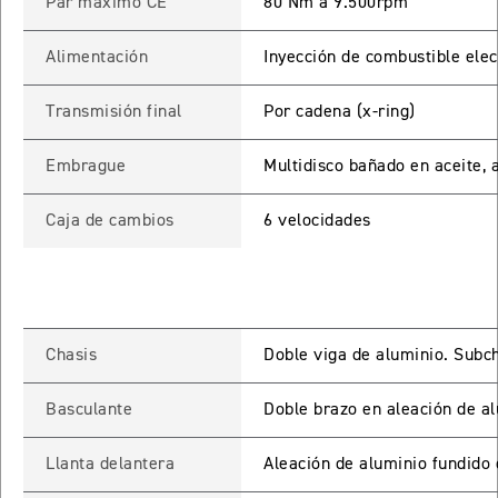
Par máximo CE
80 Nm a 9.500rpm
65 RX
Alimentación
Inyección de combustible elec
STREET TRIPLE 765 RX
Transmisión final
Por cadena (x-ring)
Precio desde $15.890.000
Embrague
Multidisco bañado en aceite, a
65 MOTO2
Caja de cambios
6 velocidades
STREET TRIPLE 765 MOTO2
Precio desde $17.490.000
00 RS
Chasis
Doble viga de aluminio. Subch
NEW
SPEED TRIPLE 1200 RS
Basculante
Doble brazo en aleación de a
Precio desde $20.090.000
Llanta delantera
Aleación de aluminio fundido 
 R