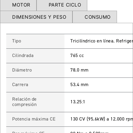
MOTOR
PARTE CICLO
NEW
TRIDENT 660
Precio desde $9.090.000
DIMENSIONES Y PESO
CONSUMO
NEW
DAYTONA 660
Tipo
Tricilíndrico en línea. Refrig
Precio desde $10.590.000
Cilindrada
765 cc
Diámetro
78.0 mm
STREET TRIPLE R
Carrera
53.4 mm
Precio desde $11.690.000
Relación de
13.25:1
compresión
Potencia máxima CE
130 CV (95.6kW) a 12.000 rp
NEW
TRIDENT 800
Precio desde $12.690.000