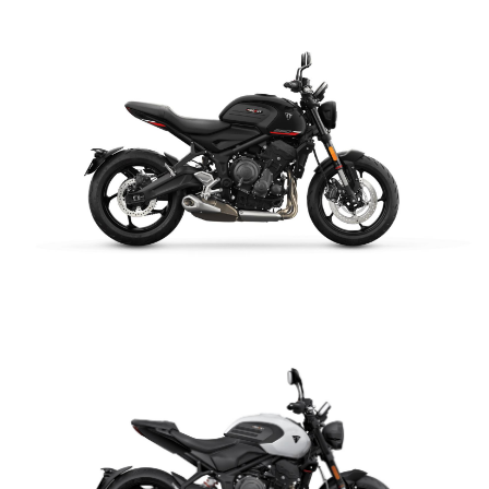
NEW
TIGER 1200 ALPINE
EDITION
Precio desde $23.400.000
Y PRO
TIGER 1200 RALLY PRO
Precio desde $21.520.000
RT EDITION
NEW
TIGER 1200 DESERT
TRIDENT 660
EDITION
$ 8.990.000
Precio desde $24.500.000
VER DETALLES
COTIZAR
XPLORER
TIGER 1200 GT EXPLORER
Precio desde $25.590.000