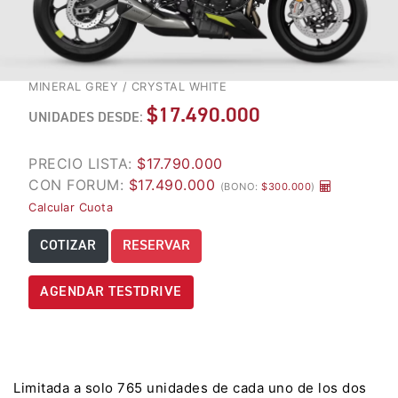
LES
2 ANOS GARANTIA
TOS
 TRAVEL
TRIUMPH
TIGER 850 SPORT TRAVEL
Precio desde $13.690.000
TRIUMPH CONQUISTA
MINERAL GREY / CRYSTAL WHITE
EL RED BULL
$17.490.000
UNIDADES DESDE:
 EDITION ALPINE
ROMANIACS 2025
TIGER 900 ALPINE EDITION
PRECIO LISTA:
$17.790.000
ALPINE
CON FORUM:
$17.490.000
(BONO:
$300.000
)
Precio desde $17.690.000
Calcular Cuota
Agosto JUEVES 27
T EDITION DESERT
MAGIC NIGHT |
COTIZAR
RESERVAR
TIGER 900 DESERT EDITION
TRIUMPH REVEAL
DESERT
SERIES
AGENDAR TESTDRIVE
Precio desde $18.590.000
UNDO
LLEGA A CHILE LA
OPTIMIZADA
Y PRO ADVENTURE
MULTIPROPÃ³SITO
TIGER 1200 RALLY PRO
TRIUMPH TI
Limitada a solo 765 unidades de cada uno de los dos
ADVENTURE