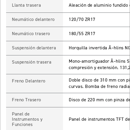
Llanta trasera
Aleación de aluminio fundido 
ROCKET 3 STORM R
Precio desde $26.590.000
Neumático delantero
120/70 ZR17
 GT
Neumático trasero
180/55 ZR17
ROCKET 3 STORM GT
Suspensión delantera
Horquilla invertida Ã–hlins N
Precio desde $28.590.000
Mono-amortiguador Ã–hlins ST
Suspensión trasera
compresión y extensión. 131,
Doble disco de 310 mm con p
Freno Delantero
curvas. Bomba de freno radi
Freno Trasero
Disco de 220 mm con pinza d
TIGER SPORT 660
Precio desde $8.490.000
Panel de
Instrumentos y
Panel de instrumentos TFT de 
Funciones