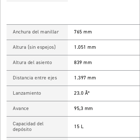
TIGER SPORT 660
Precio desde $9.790.000
Anchura del manillar
765 mm
Altura (sin espejos)
1.051 mm
NEW
TIGER SPORT 660
Precio desde $10.090.000
Altura del asiento
839 mm
Distancia entre ejes
1.397 mm
TIGER 800 SPORT
Lanzamiento
23.0 Âº
Precio desde $11.690.000
Avance
95,3 mm
TIGER 850 SPORT
Capacidad del
15 L
depósito
Precio desde $11.390.000