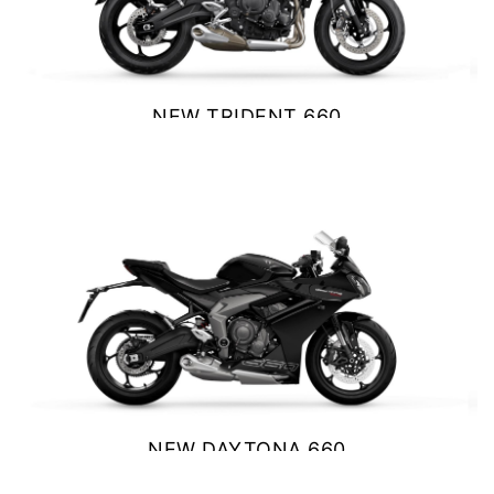
Y EXPLORER
TIGER 1200 RALLY EXPLORER
Precio desde $23.420.000
NEW TRIDENT 660
$ 9.390.000
VER DETALLES
COTIZAR
SPEED 400
Precio desde $4.790.000
NEW
TRACKER 400
NEW DAYTONA 660
$ 10.890.000
Precio desde $5.290.000