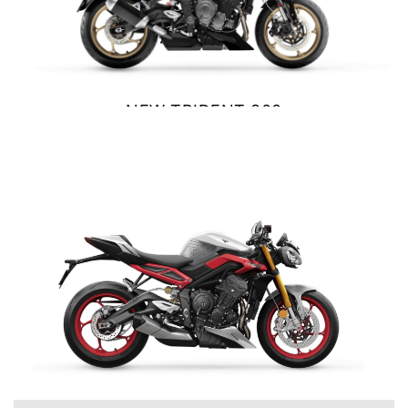
Precio desde $10.040.000
NEW
BONNEVILE T100
NEW TRIDENT 800
$ 12.990.000
Precio desde $11.690.000
VER DETALLES
COTIZAR
BONNEVILLE T100
Precio desde $9.990.000
SCRAMBLER 900
Precio desde $12.190.000
STREET TRIPLE 765 RX