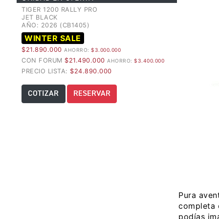
TIGER 1200 RALLY PRO
JET BLACK
AÑO: 2026 (CB1405)
WINTER SALE
$21.890.000
AHORRO:
$3.000.000
CON FORUM
$21.490.000
AHORRO:
$3.400.000
PRECIO LISTA:
$24.890.000
COTIZAR
RESERVAR
Pura avent
completa 
podías ima