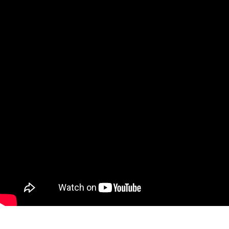
INGRESO C
Ingresa tu rut y 
registrarte.