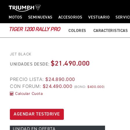
TRIUMPH MOTORCYCLES
TRIUMPH MOTORCYCLES
MOTOS
SEMINUEVAS
ACCESORIOS
VESTUARIO
SERVIC
TIGER 1200 RALLY PRO
COLORES
CARACTERISTICAS
JET BLACK
$21.490.000
UNIDADES DESDE:
PRECIO LISTA:
$24.890.000
CON FORUM:
$24.490.000
(BONO:
$400.000
)
Calcular Cuota
AGENDAR TESTDRIVE
UNIDAD EN OFERTA