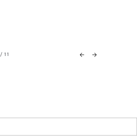
Previous
Next
 / 11