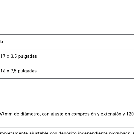
do
 17 x 3,5 pulgadas
LIENTES
 16 x 7,5 pulgadas
password para acceder. Si aun no tienes una cuenta creada 
 47mm de diámetro, con ajuste en compresión y extensión y 1
pletamente ajustable con depósito independiente piggyback, 