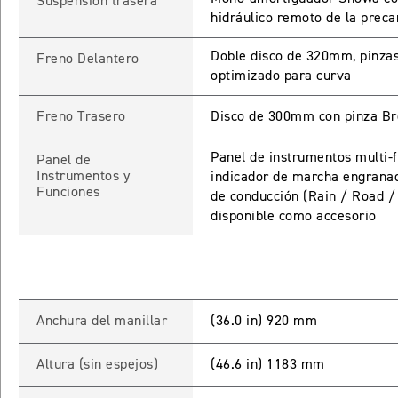
Suspensión trasera
hidráulico remoto de la preca
Doble disco de 320mm, pinza
Freno Delantero
optimizado para curva
INICIAR
NUEV
Freno Trasero
Disco de 300mm con pinza Br
Panel de instrumentos multi-f
Panel de
Recuperar contra
Instrumentos y
indicador de marcha engranad
Funciones
de conducción (Rain / Road /
disponible como accesorio
Anchura del manillar
(36.0 in) 920 mm
Altura (sin espejos)
(46.6 in) 1183 mm