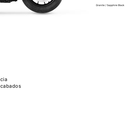
Granite / Sapphire Black
cia
 acabados