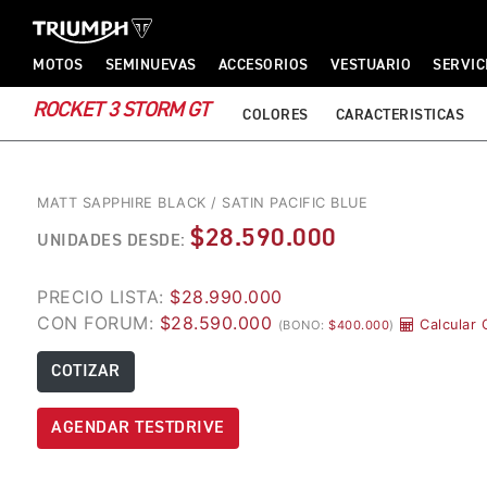
TRIUMPH MOTORCYCLES
TRIUMPH MOTORCYCLES
MOTOS
SEMINUEVAS
ACCESORIOS
VESTUARIO
SERVIC
ROCKET 3 STORM GT
COLORES
CARACTERISTICAS
MATT SAPPHIRE BLACK / SATIN PACIFIC BLUE
$28.590.000
UNIDADES DESDE:
PRECIO LISTA:
$28.990.000
CON FORUM:
$28.590.000
Calcular 
(BONO:
$400.000
)
COTIZAR
AGENDAR TESTDRIVE