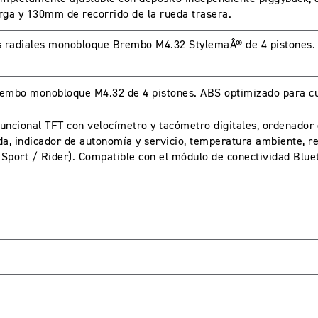
rga y 130mm de recorrido de la rueda trasera.
s radiales monobloque Brembo M4.32 StylemaÂ® de 4 pistones.
A CUENTA
embo monobloque M4.32 de 4 pistones. ABS optimizado para c
uncional TFT con velocímetro y tacómetro digitales, ordenador 
seña
a, indicador de autonomía y servicio, temperatura ambiente, r
 Sport / Rider). Compatible con el módulo de conectividad Blue