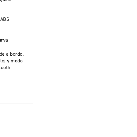
 ABS
urva
de a bordo,
eloj y modo
tooth