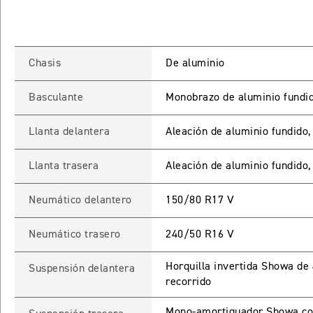
Chasis
De aluminio
Basculante
Monobrazo de aluminio fundi
Llanta delantera
Aleación de aluminio fundido,
INGRESO C
Llanta trasera
Aleación de aluminio fundido,
Neumático delantero
150/80 R17 V
Ingresa tu rut y 
registrarte.
Neumático trasero
240/50 R16 V
Horquilla invertida Showa de
Suspensión delantera
recorrido
Mono-amortiguador Showa com