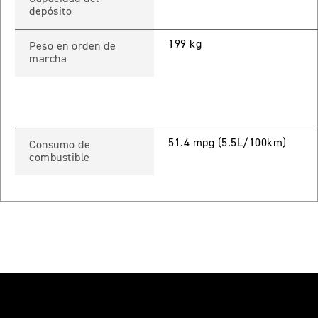
 TOURING
depósito
199 kg
NEW
TIGER SPORT 800 TOURING
Peso en orden de
marcha
Precio desde $13.690.000
TIGER 900 GT
51.4 mpg (5.5L/100km)
Consumo de
Precio desde $15.390.000
combustible
O
TIGER 900 GT PRO
Precio desde $16.390.000
 EDITION
NEW
TIGER 900 ALPINE EDITION