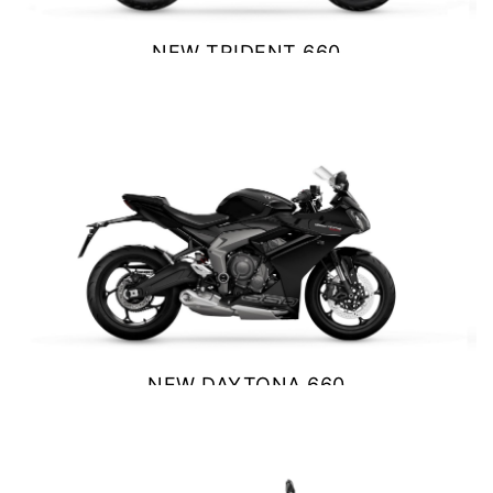
Y EXPLORER
NEW TRIDENT 660
TIGER 1200 RALLY EXPLORER
$ 9.390.000
Precio desde $23.420.000
VER DETALLES
COTIZAR
SPEED 400
Precio desde $4.790.000
NEW DAYTONA 660
$ 10.890.000
NEW
TRACKER 400
VER DETALLES
COTIZAR
Precio desde $5.290.000