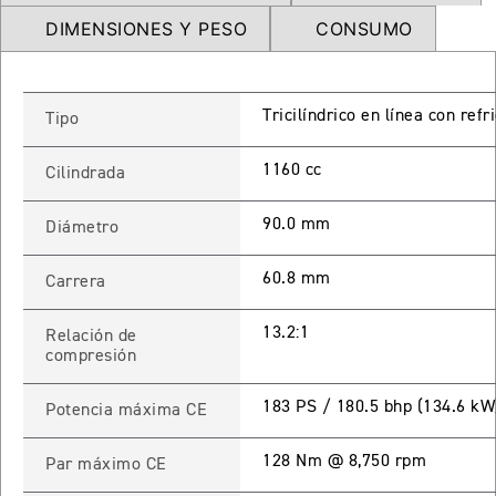
NEW
TRIDENT 660
DIMENSIONES Y PESO
CONSUMO
Precio desde $9.090.000
Tricilíndrico en línea con ref
Tipo
NEW
DAYTONA 660
1160 cc
Cilindrada
Precio desde $10.590.000
90.0 mm
Diámetro
60.8 mm
Carrera
STREET TRIPLE R
13.2:1
Relación de
Precio desde $11.690.000
compresión
183 PS / 180.5 bhp (134.6 k
Potencia máxima CE
NEW
TRIDENT 800
128 Nm @ 8,750 rpm
Par máximo CE
Precio desde $12.690.000