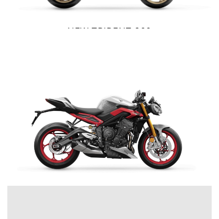
Precio desde $10.040.000
NEW TRIDENT 800
$ 12.990.000
NEW
BONNEVILE T100
VER DETALLES
COTIZAR
Precio desde $11.690.000
BONNEVILLE T100
Precio desde $9.990.000
SCRAMBLER 900
Precio desde $12.190.000
STREET TRIPLE 765 RX
$ 16.190.000