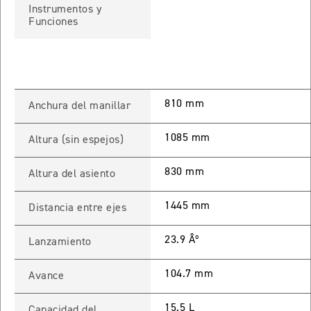
Instrumentos y
TIGER SPORT 660
Funciones
Precio desde $9.790.000
810 mm
Anchura del manillar
NEW
TIGER SPORT 660
Precio desde $10.090.000
1085 mm
Altura (sin espejos)
830 mm
Altura del asiento
TIGER 800 SPORT
1445 mm
Distancia entre ejes
Precio desde $11.690.000
23.9 Âº
Lanzamiento
TIGER 850 SPORT
104.7 mm
Avance
Precio desde $11.390.000
15.5 L
Capacidad del