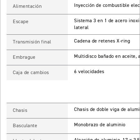
Inyección de combustible elec
Alimentación
65 RX
Sistema 3 en 1 de acero inoxi
Escape
lateral
STREET TRIPLE 765 RX
Precio desde $15.890.000
Cadena de retenes X-ring
Transmisión final
65 MOTO2
Multidisco bañado en aceite, a
Embrague
6 velocidades
Caja de cambios
STREET TRIPLE 765 MOTO2
Precio desde $17.490.000
00 RS
Chasis de doble viga de alumi
Chasis
NEW
SPEED TRIPLE 1200 RS
Precio desde $20.090.000
Monobrazo de aluminio
Basculante
 R