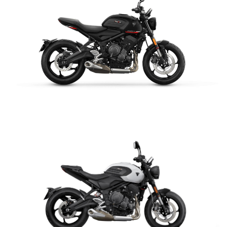
NEW
TIGER 1200 ALPINE
EDITION
Precio desde $23.400.000
Y PRO
TIGER 1200 RALLY PRO
Precio desde $21.520.000
TRIDENT 660
$ 8.990.000
RT EDITION
NEW
TIGER 1200 DESERT
VER DETALLES
COTIZAR
EDITION
Precio desde $24.500.000
XPLORER
TIGER 1200 GT EXPLORER
Precio desde $25.590.000