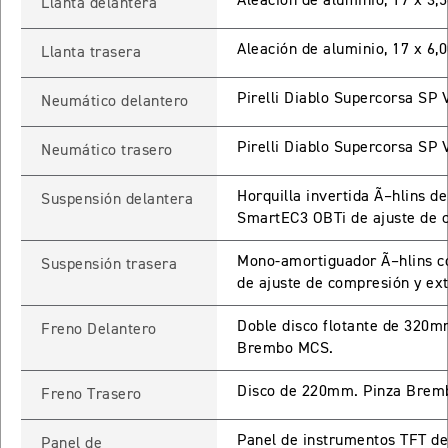
Aleación de aluminio, 17 x 3,
Llanta delantera
ROCKET 3 STORM R
Aleación de aluminio, 17 x 6,
Llanta trasera
Precio desde $26.590.000
Pirelli Diablo Supercorsa SP
Neumático delantero
 GT
ROCKET 3 STORM GT
Pirelli Diablo Supercorsa SP
Neumático trasero
Precio desde $28.590.000
Horquilla invertida Ã–hlins 
Suspensión delantera
SmartEC3 OBTi de ajuste de 
Mono-amortiguador Ã–hlins co
Suspensión trasera
de ajuste de compresión y ex
Doble disco flotante de 320
Freno Delantero
TIGER SPORT 660
Brembo MCS.
Precio desde $8.490.000
Disco de 220mm. Pinza Bremb
Freno Trasero
Panel de instrumentos TFT de 
Panel de