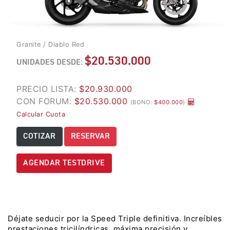
LES
2 ANOS GARANTIA
TOS
 TRAVEL
TRIUMPH
TIGER 850 SPORT TRAVEL
Granite / Diablo Red
Precio desde $13.690.000
TRIUMPH CONQUISTA
$20.530.000
EL RED BULL
UNIDADES DESDE:
 EDITION ALPINE
ROMANIACS 2025
TIGER 900 ALPINE EDITION
PRECIO LISTA:
$20.930.000
ALPINE
CON FORUM:
$20.530.000
(BONO:
$400.000
)
Precio desde $17.690.000
Calcular Cuota
Agosto JUEVES 27
T EDITION DESERT
COTIZAR
RESERVAR
MAGIC NIGHT |
TIGER 900 DESERT EDITION
TRIUMPH REVEAL
DESERT
AGENDAR TESTDRIVE
SERIES
Precio desde $18.590.000
UNDO
LLEGA A CHILE LA
OPTIMIZADA
Y PRO ADVENTURE
MULTIPROPÃ³SITO
TIGER 1200 RALLY PRO
Déjate seducir por la Speed Triple definitiva. Increíbles
TRIUMPH TI
ADVENTURE
prestaciones tricilíndricas, máxima precisión y