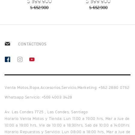
$ 399.900
$ 399.900
Precio desde $12.690.000
$ 652.900
$ 652.900
BONNEVILLE T120
Precio desde $12.640.000
CONTÁCTENOS
 BLACK
BONNEVILLE T120 BLACK
Precio desde $13.390.000
Venta Motos,Ropa,Accesorios,Servicio,Marketing: +562 2880 0762
Whatsapp Servicio: +569 4003 3428
NEW
BONNEVILLE T120
Precio desde $13.690.000
Av. Las Condes 7725 , Las Condes, Santiago
Horario Venta Motos y Tienda: Lun 11:00 a 19:00 hrs, Mar a Jue de
 BLACK
10:00 a 19:00 hrs, Vie de 10:00 a 18:30hrs, Sab de 10:00 a 14:00hrs
Horario Repuestos y Servicio: Lun 08:00 a 18:00 hrs, Mar a Jue de