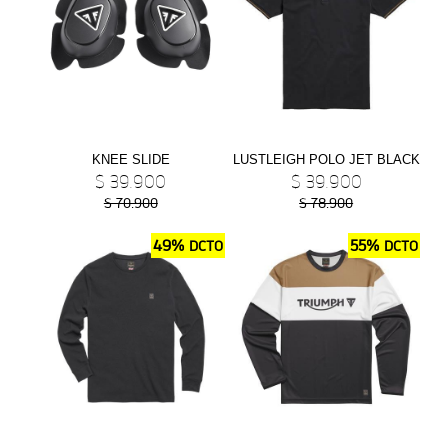
NEW
TIGER SPORT 800 TOURING
Precio desde $13.690.000
KNEE SLIDE
LUSTLEIGH POLO JET BLACK
TIGER 900 GT
$ 39.900
$ 39.900
Precio desde $15.390.000
$ 70.900
$ 78.900
49%
55%
DCTO
DCTO
TIGER 900 GT PRO
Precio desde $16.390.000
 EDITION
NEW
TIGER 900 ALPINE EDITION
Precio desde $17.690.000