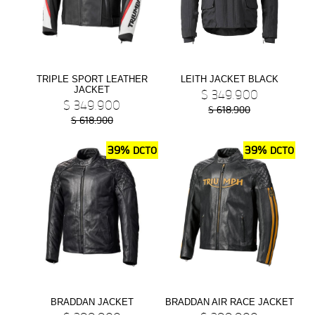
NEW
BONNEVILE T100
Precio desde $11.690.000
TRIPLE SPORT LEATHER
LEITH JACKET BLACK
JACKET
$ 349.900
$ 349.900
$ 618.900
$ 618.900
BONNEVILLE T100
39%
39%
DCTO
DCTO
Precio desde $9.990.000
SCRAMBLER 900
Precio desde $12.190.000
BRADDAN JACKET
BRADDAN AIR RACE JACKET
NEW
SCRAMBLER 900