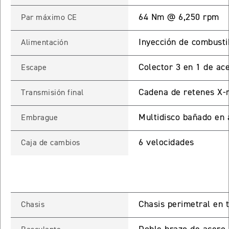
64 Nm @ 6,250 rpm
Par máximo CE
65 RX
Inyección de combusti
Alimentación
STREET TRIPLE 765 RX
Precio desde $15.890.000
Colector 3 en 1 de ace
Escape
65 MOTO2
Cadena de retenes X-r
Transmisión final
Multidisco bañado en a
Embrague
STREET TRIPLE 765 MOTO2
Precio desde $17.490.000
6 velocidades
Caja de cambios
00 RS
NEW
SPEED TRIPLE 1200 RS
Precio desde $20.090.000
Chasis perimetral en 
Chasis
 R