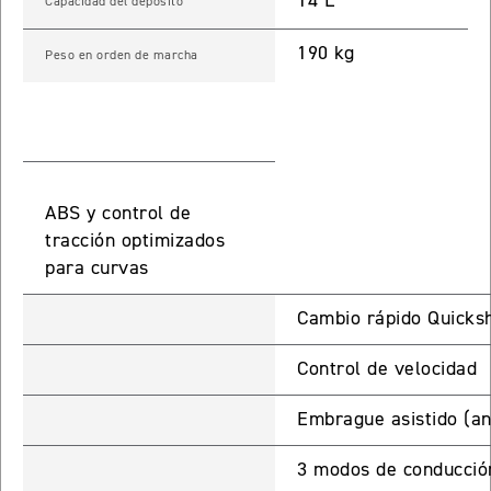
14 L
Capacidad del depósito
 TOURING
190 kg
Peso en orden de marcha
NEW
TIGER SPORT 800 TOURING
Precio desde $13.690.000
TIGER 900 GT
ABS y control de
tracción optimizados
Precio desde $15.390.000
para curvas
O
Cambio rápido Quicksh
TIGER 900 GT PRO
Control de velocidad
Precio desde $16.390.000
Embrague asistido (an
 EDITION
3 modos de conducción
NEW
TIGER 900 ALPINE EDITION