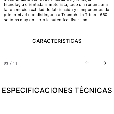
tecnología orientada al motorista; todo sin renunciar a
Precio desde $22.990.000
la reconocida calidad de fabricación y componentes de
primer nivel que distinguen a Triumph. La Trident 660
Y EXPLORER ADVENTURE
se toma muy en serio la auténtica diversión.
TIGER 1200 RALLY EXPLORER
ADVENTURE
Precio desde $25.990.000
CARACTERISTICAS
Marzo JUEVES 26
Y
ENCIENDE LA NOCHE.
N
VIVE LA RUTA. NIGHT
Previous
Next
03 / 11
GR
& RIDE TRIUMP
TRIDENT 660
ESPECIFICACIONES TÉCNICAS
Precio desde $8.790.000