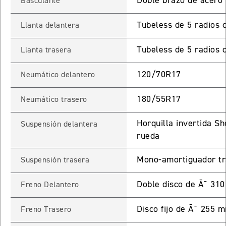
Doble brazo de acero
Basculante
ROCKET 3 STORM R
Tubeless de 5 radios 
Llanta delantera
Precio desde $26.590.000
Tubeless de 5 radios 
Llanta trasera
 GT
ROCKET 3 STORM GT
120/70R17
Neumático delantero
Precio desde $28.590.000
180/55R17
Neumático trasero
Horquilla invertida S
Suspensión delantera
rueda
Mono-amortiguador tr
Suspensión trasera
TIGER SPORT 660
Doble disco de Ã˜ 310
Freno Delantero
Precio desde $8.490.000
Disco fijo de Ã˜ 255 
Freno Trasero