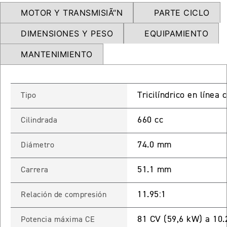
NEW
TRIDENT 660
MOTOR Y TRANSMISIÃ“N
PARTE CICLO
Precio desde $9.090.000
DIMENSIONES Y PESO
EQUIPAMIENTO
MANTENIMIENTO
NEW
DAYTONA 660
Precio desde $10.590.000
Tricilíndrico en línea
Tipo
660 cc
Cilindrada
STREET TRIPLE R
74.0 mm
Diámetro
Precio desde $11.690.000
51.1 mm
Carrera
11.95:1
Relación de compresión
NEW
TRIDENT 800
81 CV (59,6 kW) a 10
Potencia máxima CE
Precio desde $12.690.000