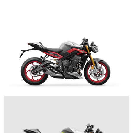
NEW TRIDENT 800
NEW
SCRAMBLER 900
$ 12.990.000
Precio desde $12.690.000
VER DETALLES
COTIZAR
BONNEVILLE T120
Precio desde $12.640.000
 BLACK
BONNEVILLE T120 BLACK
Precio desde $13.390.000
STREET TRIPLE 765 RX
$ 16.190.000
NEW
BONNEVILLE T120
VER DETALLES
COTIZAR
Precio desde $13.690.000