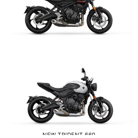
Y EXPLORER
TIGER 1200 RALLY EXPLORER
Precio desde $23.420.000
TRIDENT 660
$ 8.990.000
VER DETALLES
COTIZAR
SPEED 400
Precio desde $4.790.000
NEW
TRACKER 400
Precio desde $5.290.000
NEW TRIDENT 660