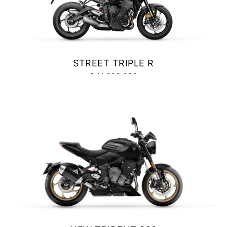
Precio desde $10.040.000
NEW
BONNEVILE T100
STREET TRIPLE R
Precio desde $11.690.000
$ 11.990.000
VER DETALLES
COTIZAR
BONNEVILLE T100
Precio desde $9.990.000
SCRAMBLER 900
Precio desde $12.190.000