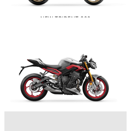
Precio desde $10.040.000
NEW TRIDENT 800
$ 12.990.000
NEW
BONNEVILE T100
VER DETALLES
COTIZAR
Precio desde $11.690.000
BONNEVILLE T100
Precio desde $9.990.000
SCRAMBLER 900
Precio desde $12.190.000
STREET TRIPLE 765 RX
$ 16.190.000