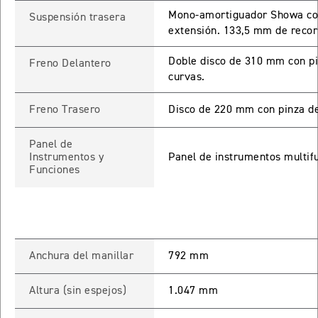
Mono-amortiguador Showa con 
Suspensión trasera
65 RX
extensión. 133,5 mm de recorr
Doble disco de 310 mm con p
Freno Delantero
STREET TRIPLE 765 RX
curvas.
Precio desde $15.890.000
Freno Trasero
Disco de 220 mm con pinza d
65 MOTO2
Panel de
Instrumentos y
Panel de instrumentos multifu
STREET TRIPLE 765 MOTO2
Funciones
Precio desde $17.490.000
00 RS
NEW
SPEED TRIPLE 1200 RS
Anchura del manillar
792 mm
Precio desde $20.090.000
Altura (sin espejos)
1.047 mm
 R