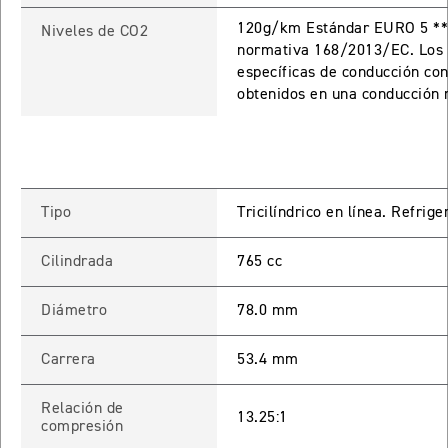
120g/km Estándar EURO 5 **E
TIGER SPORT 660
Niveles de CO2
normativa 168/2013/EC. Los 
Precio desde $9.790.000
específicas de conducción con
obtenidos en una conducción r
NEW
TIGER SPORT 660
Precio desde $10.090.000
Tipo
Tricilíndrico en línea. Refrig
Cilindrada
765 cc
TIGER 800 SPORT
Precio desde $11.690.000
Diámetro
78.0 mm
Carrera
53.4 mm
TIGER 850 SPORT
Relación de
Precio desde $11.390.000
13.25:1
compresión