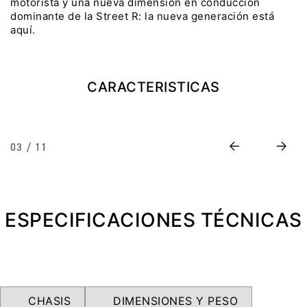
motorista y una nueva dimensión en conducción
dominante de la Street R: la nueva generación está
Precio desde $22.990.000
aquí.
Y EXPLORER ADVENTURE
TIGER 1200 RALLY EXPLORER
CARACTERISTICAS
ADVENTURE
Precio desde $25.990.000
Marzo JUEVES 26
Previous
Next
03 / 11
Y
ENCIENDE LA NOCHE.
N
VIVE LA RUTA. NIGHT
GR
& RIDE TRIUMP
ESPECIFICACIONES TÉCNICAS
TRIDENT 660
Precio desde $8.790.000
CHASIS
DIMENSIONES Y PESO