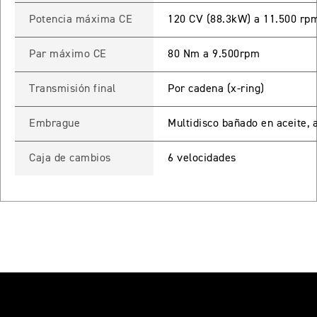
 TOURING
Potencia máxima CE
120 CV (88.3kW) a 11.500 rp
NEW
TIGER SPORT 800 TOURING
Par máximo CE
80 Nm a 9.500rpm
Precio desde $13.690.000
Transmisión final
Por cadena (x-ring)
Embrague
Multidisco bañado en aceite, a
TIGER 900 GT
Precio desde $15.390.000
Caja de cambios
6 velocidades
O
TIGER 900 GT PRO
Precio desde $16.390.000
 EDITION
NEW
TIGER 900 ALPINE EDITION