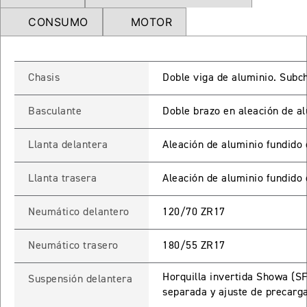
NEW
TRIDENT 660
CONSUMO
MOTOR
Precio desde $9.090.000
Chasis
Doble viga de aluminio. Subch
NEW
DAYTONA 660
Basculante
Doble brazo en aleación de a
Precio desde $10.590.000
Llanta delantera
Aleación de aluminio fundido 
Llanta trasera
Aleación de aluminio fundido 
STREET TRIPLE R
Neumático delantero
120/70 ZR17
Precio desde $11.690.000
Neumático trasero
180/55 ZR17
Horquilla invertida Showa (S
NEW
TRIDENT 800
Suspensión delantera
separada y ajuste de precarg
Precio desde $12.690.000