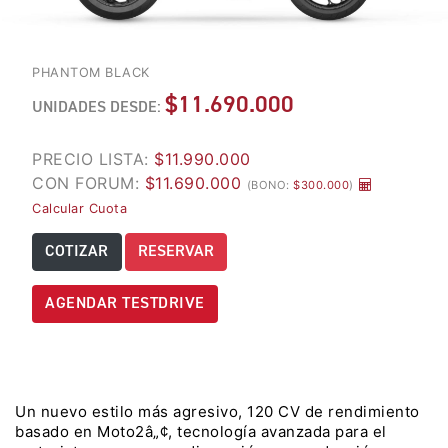
LES
2 ANOS GARANTIA
TOS
 TRAVEL
TRIUMPH
TIGER 850 SPORT TRAVEL
PHANTOM BLACK
Precio desde $13.690.000
TRIUMPH CONQUISTA
$11.690.000
UNIDADES DESDE:
EL RED BULL
 EDITION ALPINE
ROMANIACS 2025
PRECIO LISTA:
$11.990.000
TIGER 900 ALPINE EDITION
CON FORUM:
$11.690.000
ALPINE
(BONO:
$300.000
)
Calcular Cuota
Precio desde $17.690.000
Agosto JUEVES 27
COTIZAR
RESERVAR
T EDITION DESERT
MAGIC NIGHT |
TIGER 900 DESERT EDITION
TRIUMPH REVEAL
AGENDAR TESTDRIVE
DESERT
SERIES
Precio desde $18.590.000
UNDO
LLEGA A CHILE LA
OPTIMIZADA
Y PRO ADVENTURE
MULTIPROPÃ³SITO
Un nuevo estilo más agresivo, 120 CV de rendimiento
TIGER 1200 RALLY PRO
basado en Moto2â„¢, tecnología avanzada para el
TRIUMPH TI
ADVENTURE