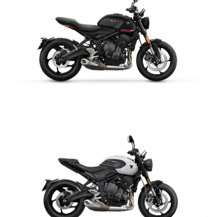
NEW
TIGER 1200 ALPINE
EDITION
Precio desde $23.400.000
Y PRO
TIGER 1200 RALLY PRO
Precio desde $21.520.000
TRIDENT 660
$ 8.990.000
RT EDITION
NEW
TIGER 1200 DESERT
VER DETALLES
COTIZAR
EDITION
Precio desde $24.500.000
XPLORER
TIGER 1200 GT EXPLORER
Precio desde $25.590.000