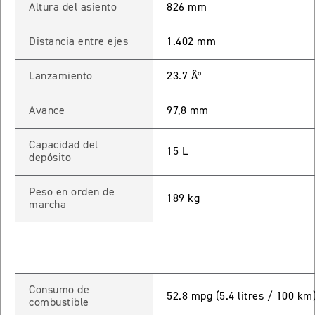
Altura del asiento
826 mm
ROCKET 3 STORM R
Precio desde $26.590.000
Distancia entre ejes
1.402 mm
 GT
Lanzamiento
23.7 Âº
ROCKET 3 STORM GT
Avance
97,8 mm
Precio desde $28.590.000
Capacidad del
15 L
depósito
Peso en orden de
189 kg
marcha
TIGER SPORT 660
Precio desde $8.490.000
Consumo de
52.8 mpg (5.4 litres / 100 km
combustible