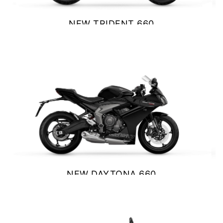
Y EXPLORER
NEW TRIDENT 660
TIGER 1200 RALLY EXPLORER
$ 9.390.000
Precio desde $23.420.000
VER DETALLES
COTIZAR
SPEED 400
Precio desde $4.790.000
NEW DAYTONA 660
$ 10.890.000
NEW
TRACKER 400
VER DETALLES
COTIZAR
Precio desde $5.290.000