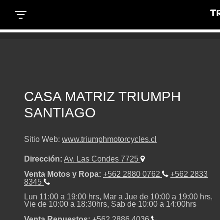
T
T
T
R
R
CASA MATRIZ TRIUMPH
R
I
SANTIAGO
I
SCRAMBLER 900 Icon
I
Sitio Web:
www.triumphmotorcycles.cl
U
U
Dirección:
Av. Las Condes 7725
U
Venta Motos y Ropa:
+562 2880 0762
+562 2833
M
M
8345
COTIZAR REPUESTOS
Lun 11:00 a 19:00 hrs, Mar a Jue de 10:00 a 19:00 hrs,
M
SCRAMBLER 900 ICON
Vie de 10:00 a 18:30hrs, Sab de 10:00 a 14:00hrs
P
P
 la marca en
Precio desde $11.990.000
Venta Repuestos:
+562 2886 4036