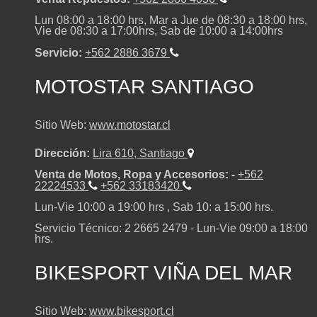
Lun 08:00 a 18:00 hrs, Mar a Jue de 08:30 a 18:00 hrs,
P
Vie de 08:30 a 17:00hrs, Sab de 10:00 a 14:00hrs
H
H
TIGER 900 ALPINE EDITION ALPIN
Servicio:
+562 2886 3679
H
MOTOSTAR SANTIAGO
M
M
M
Sitio Web:
www.motostar.cl
O
O
Dirección:
Lira 610, Santiago
TIGER 900 ALPINE EDITION ALPINE
O
Venta de Motos, Ropa y Accesorios: -
+562
Precio desde $17.690.000
22224533
+562 33183420
T
T
TRIUMPH CONQUISTA EL RED BULL 
Lun-Vie 10:00 a 19:00 hrs , Sab 10: a 15:00 hrs.
Un doble éxito en la Aventura Off-Ro
T
Servicio Técnico: 2 2665 2479 - Lun-Vie 09:00 a 18:00
TIGER 1200 RALLY PRO ADVENTU
O
O
hrs.
BIKESPORT VIÑA DEL MAR
O
R
R
Sitio Web:
www.bikesport.cl
R