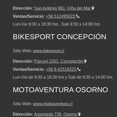
C
C
Dirección:
San Antonio 961, Viña del Mar
TIGER 1200 RALLY PRO ADVENTURE
Ventas/Servicio:
+56 512495023
Precio desde $22.990.000
C
Lun-Vie 9:30 a 18:30 hrs , Sab 9:30 a 14:00 hrs.
Y
Y
BIKESPORT CONCEPCIÓN
Y
C
C
Sitio Web:
www.bikesport.cl
Agosto JUEVES 27
C
LLEGA A CHILE LA OPTIMIZADA MUL
Dirección:
Paicaví 2201, Concepción
L
L
MAGIC NIGHT | TRIUMPH REVEAL SE
u intent
TIGE
Ventas/Servicio:
+56 9 42518325
Motor tricilíndrico, suspensión regula
L
Lun-Vie de 9:30 a 18:30 hrs y Sab de 9:30 a 14:00 hrs.
E
E
MOTOAVENTURA OSORNO
E
S
S
Sitio Web:
www.motoaventura.cl
S
Dirección:
Argomedo 739, Osorno