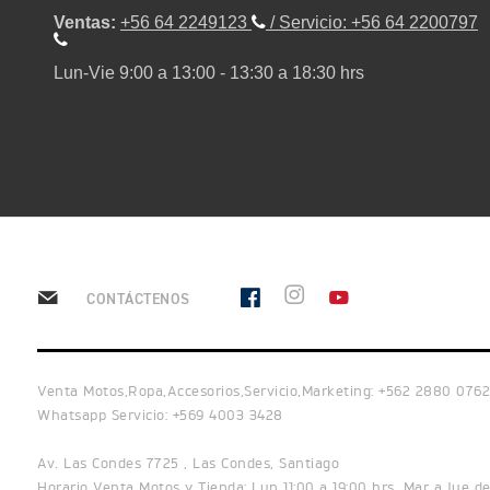
Ventas:
+56 64 2249123
/ Servicio:
+56 64 2200797
TRIDENT 660
Lun-Vie 9:00 a 13:00 - 13:30 a 18:30 hrs
NEW
TRIDENT 660
Precio desde $9.090.000
CONTÁCTENOS
STREET TRIPLE R
Venta Motos,Ropa,Accesorios,Servicio,Marketing: +562 2880 0762
Whatsapp Servicio: +569 4003 3428
Av. Las Condes 7725 , Las Condes, Santiago
Horario Venta Motos y Tienda: Lun 11:00 a 19:00 hrs, Mar a Jue de 