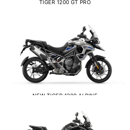
TIGER 1200 GT PRO
NEW
SCRAMBLER 900
$ 23.790.000
Precio desde $12.690.000
VER DETALLES
COTIZAR
BONNEVILLE T120
Precio desde $12.640.000
 BLACK
BONNEVILLE T120 BLACK
Precio desde $13.390.000
NEW TIGER 1200 ALPINE
EDITION
$ 23.800.000
NEW
BONNEVILLE T120
Precio desde $13.690.000
VER DETALLES
COTIZAR