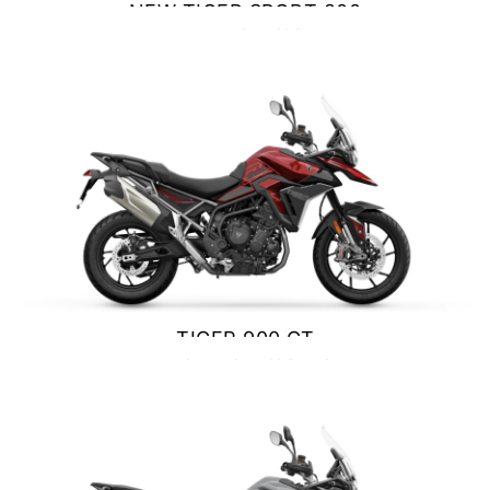
NEW TIGER SPORT 800
NEW
TIGER 1200 ALPINE
TOURING
EDITION
$ 13.990.000
Precio desde $23.400.000
VER DETALLES
COTIZAR
Y PRO
TIGER 1200 RALLY PRO
Precio desde $21.520.000
RT EDITION
NEW
TIGER 1200 DESERT
EDITION
TIGER 900 GT
Precio desde $24.500.000
$ 15.690.000
XPLORER
VER DETALLES
COTIZAR
TIGER 1200 GT EXPLORER
Precio desde $25.590.000