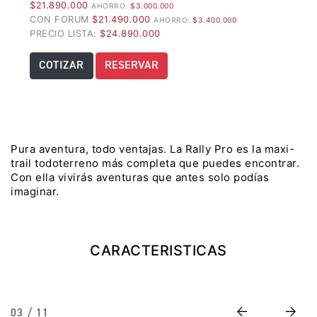
$21.890.000
AHORRO:
$3.000.000
Precio desde $22.990.000
CON FORUM
$21.490.000
AHORRO:
$3.400.000
PRECIO LISTA:
$24.890.000
Y EXPLORER ADVENTURE
COTIZAR
RESERVAR
TIGER 1200 RALLY EXPLORER
ADVENTURE
Precio desde $25.990.000
Marzo JUEVES 26
Pura aventura, todo ventajas. La Rally Pro es la maxi-
Y
ENCIENDE LA NOCHE.
trail todoterreno más completa que puedes encontrar.
N
VIVE LA RUTA. NIGHT
Con ella vivirás aventuras que antes solo podías
GR
& RIDE TRIUMP
imaginar.
TRIDENT 660
CARACTERISTICAS
Precio desde $8.790.000
Previous
Next
03 / 11