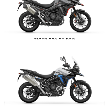
Y EXPLORER
TIGER 1200 RALLY EXPLORER
Precio desde $23.420.000
TIGER 900 GT PRO
$ 17.190.000
VER DETALLES
COTIZAR
SPEED 400
Precio desde $4.790.000
NEW
TRACKER 400
Precio desde $5.290.000