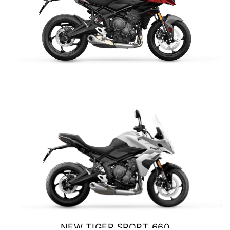
TIGER SPORT 660
Precio desde $9.790.000
NEW
TIGER SPORT 660
TIGER SPORT 660
$ 9.990.000
Precio desde $10.090.000
VER DETALLES
COTIZAR
TIGER 800 SPORT
Precio desde $11.690.000
TIGER 850 SPORT
Precio desde $11.390.000
NEW TIGER SPORT 660