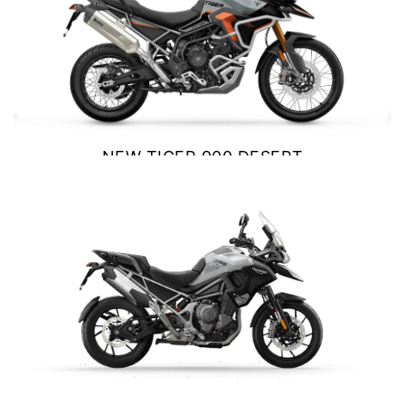
Precio desde $10.040.000
NEW
BONNEVILE T100
Precio desde $11.690.000
NEW TIGER 900 DESERT
EDITION
$ 18.890.000
BONNEVILLE T100
VER DETALLES
COTIZAR
Precio desde $9.990.000
SCRAMBLER 900
Precio desde $12.190.000