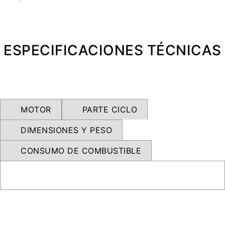
NEW
TRIDENT 660
Precio desde $9.090.000
ESPECIFICACIONES TÉCNICAS
NEW
DAYTONA 660
Precio desde $10.590.000
MOTOR
PARTE CICLO
DIMENSIONES Y PESO
STREET TRIPLE R
CONSUMO DE COMBUSTIBLE
Precio desde $11.690.000
NEW
TRIDENT 800
Precio desde $12.690.000