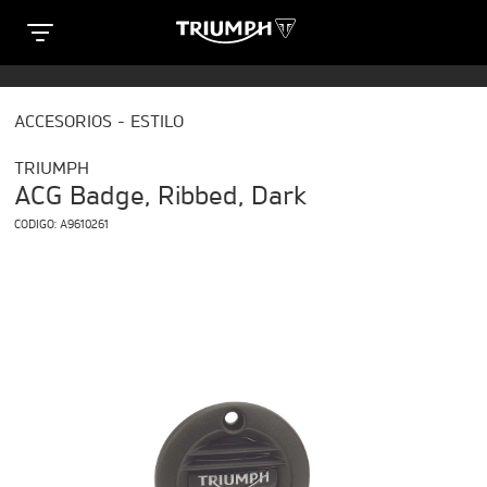
Clos
T
T
ACCESORIOS - ESTILO
R
R
SPECIAL EDITIONS
TRIUMPH
I
I
ACG Badge, Ribbed, Dark
U
e
CODIGO:
A9610261
U
M
M
TRIDENT 660 TRIBUTE
P
Precio desde $9.090.000
P
H
n
H
M
M
SCRAMBLER 900 ICON
O
Precio desde $11.990.000
O
T