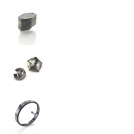
NEW
TIGER 900 ALPINE EDITION
Precio desde $17.690.000
RO
TIGER 900 RALLY PRO
Precio desde $17.890.000
EDITION
NEW
TIGER 900 DESERT EDITION
Precio desde $18.590.000
TIGER 1200 GT PRO
Precio desde $20.390.000