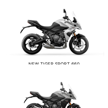
$ 9.990.000
Y EXPLORER
VER DETALLES
COTIZAR
TIGER 1200 RALLY EXPLORER
Precio desde $23.420.000
NEW TIGER SPORT 660
SPEED 400
$ 10.390.000
Precio desde $4.790.000
VER DETALLES
COTIZAR
NEW
TRACKER 400
Precio desde $5.290.000