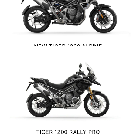
NEW
TF 250-X
Precio desde $9.690.000
NEW
TF250-E
NEW TIGER 1200 ALPINE
Precio desde $9.990.000
EDITION
$ 23.800.000
VER DETALLES
COTIZAR
TF450-X
Precio desde $10.690.000
NEW
TF450-E
Precio desde $10.990.000
TIGER 1200 RALLY PRO