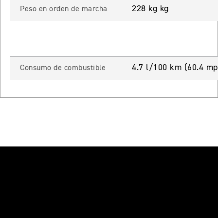
 TOURING
228 kg kg
Peso en orden de marcha
NEW
TIGER SPORT 800 TOURING
Precio desde $13.690.000
4.7 l/100 km (60.4 mp
Consumo de combustible
TIGER 900 GT
Precio desde $15.390.000
O
TIGER 900 GT PRO
Precio desde $16.390.000
 EDITION
NEW
TIGER 900 ALPINE EDITION