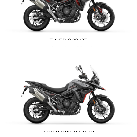
NEW
SCRAMBLER 900
Precio desde $12.690.000
TIGER 900 GT
BONNEVILLE T120
$ 15.690.000
Precio desde $12.640.000
VER DETALLES
COTIZAR
 BLACK
BONNEVILLE T120 BLACK
Precio desde $13.390.000
NEW
BONNEVILLE T120
Precio desde $13.690.000
TIGER 900 GT PRO