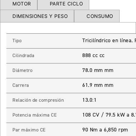
MOTOR
PARTE CICLO
NEW
TRIDENT 660
Precio desde $9.090.000
DIMENSIONES Y PESO
CONSUMO
Tricilíndrico en línea
Tipo
NEW
DAYTONA 660
Precio desde $10.590.000
888 cc cc
Cilindrada
78.0 mm mm
Diámetro
STREET TRIPLE R
61.9 mm mm
Carrera
Precio desde $11.690.000
13.0:1
Relación de compresión
108 CV / 79.5 kW a 8
Potencia máxima CE
NEW
TRIDENT 800
90 Nm a 6,850 rpm
Par máximo CE
Precio desde $12.690.000