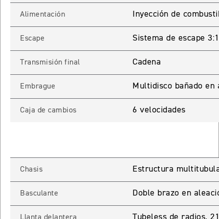
Inyección de combusti
Alimentación
65 RX
Sistema de escape 3:1 
Escape
STREET TRIPLE 765 RX
Precio desde $15.890.000
Cadena
Transmisión final
65 MOTO2
Multidisco bañado en 
Embrague
6 velocidades
Caja de cambios
STREET TRIPLE 765 MOTO2
Precio desde $17.490.000
00 RS
Estructura multitubula
Chasis
NEW
SPEED TRIPLE 1200 RS
Precio desde $20.090.000
Doble brazo en aleaci
Basculante
 R
Tubeless de radios, 2
Llanta delantera