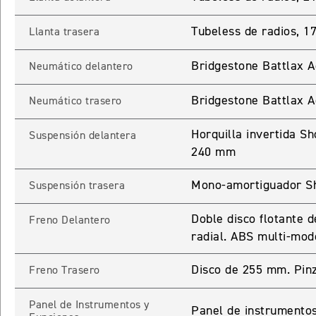
ROCKET 3 STORM R
Tubeless de radios, 1
Llanta trasera
Precio desde $26.590.000
Bridgestone Battlax 
Neumático delantero
 GT
Bridgestone Battlax 
ROCKET 3 STORM GT
Neumático trasero
Precio desde $28.590.000
Horquilla invertida S
Suspensión delantera
240 mm
Mono-amortiguador Sh
Suspensión trasera
Doble disco flotante
Freno Delantero
radial. ABS multi-mod
TIGER SPORT 660
Precio desde $8.490.000
Disco de 255 mm. Pin
Freno Trasero
Panel de Instrumentos y
Panel de instrumentos