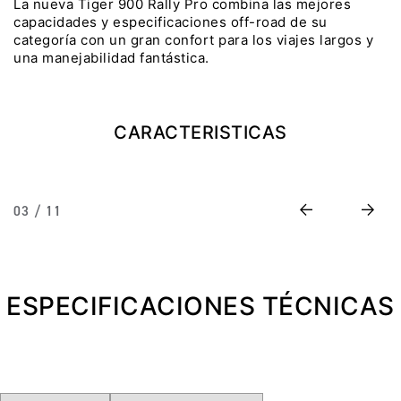
La nueva Tiger 900 Rally Pro combina las mejores
capacidades y especificaciones off-road de su
Precio desde $22.990.000
categoría con un gran confort para los viajes largos y
una manejabilidad fantástica.
Y EXPLORER ADVENTURE
TIGER 1200 RALLY EXPLORER
ADVENTURE
CARACTERISTICAS
Precio desde $25.990.000
Marzo JUEVES 26
Y
ENCIENDE LA NOCHE.
Previous
Next
03 / 11
N
VIVE LA RUTA. NIGHT
GR
& RIDE TRIUMP
ESPECIFICACIONES TÉCNICAS
TRIDENT 660
Precio desde $8.790.000