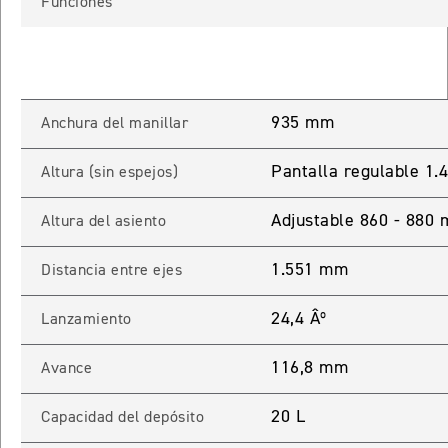
Funciones
TIGER SPORT 660
Precio desde $9.790.000
935 mm
Anchura del manillar
NEW
TIGER SPORT 660
Pantalla regulable 1
Altura (sin espejos)
Precio desde $10.090.000
Adjustable 860 - 880
Altura del asiento
1.551 mm
Distancia entre ejes
TIGER 800 SPORT
Precio desde $11.690.000
24,4 Âº
Lanzamiento
116,8 mm
Avance
TIGER 850 SPORT
20 L
Precio desde $11.390.000
Capacidad del depósito