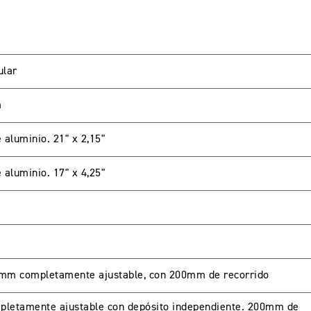
ular
m
 aluminio. 21" x 2,15"
LIENTES
 aluminio. 17" x 4,25"
password para acceder. Si aun no tienes una cuenta creada 
5mm completamente ajustable, con 200mm de recorrido
pletamente ajustable con depósito independiente. 200mm de