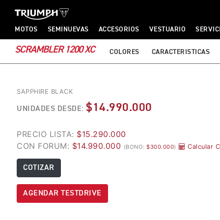
TRIUMPH MOTORCYCLES
TRIUMPH MOTORCYCLES
MOTOS
SEMINUEVAS
ACCESORIOS
VESTUARIO
SERVIC
SCRAMBLER 1200 XC
COLORES
CARACTERISTICAS
SAPPHIRE BLACK
$14.990.000
UNIDADES DESDE:
PRECIO LISTA:
$15.290.000
CON FORUM:
$14.990.000
Calcular 
(BONO:
$300.000
)
COTIZAR
AGENDAR TESTDRIVE