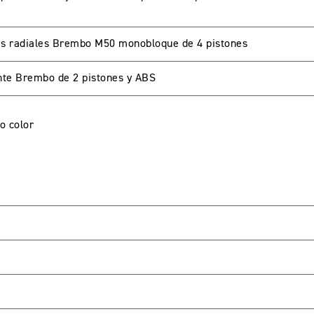
as radiales Brembo M50 monobloque de 4 pistones
A CUENTA
nte Brembo de 2 pistones y ABS
o color
seña