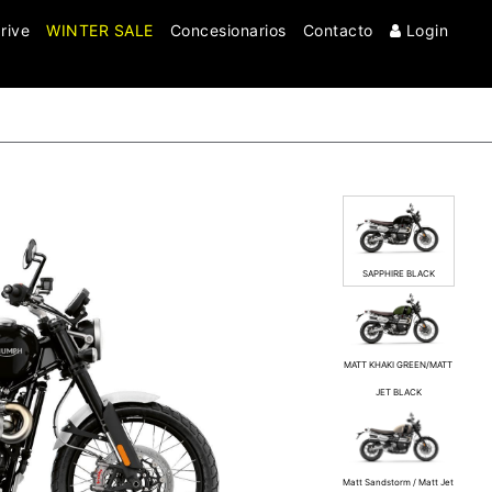
rive
WINTER SALE
Concesionarios
Contacto
Login
Clo
SAPPHIRE BLACK
MATT KHAKI GREEN/MATT
JET BLACK
Matt Sandstorm / Matt Jet