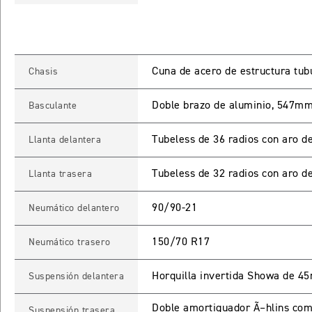
Cuna de acero de estructura tub
Chasis
Doble brazo de aluminio, 547m
Basculante
Tubeless de 36 radios con aro de
Llanta delantera
INGRESO C
Tubeless de 32 radios con aro de
Llanta trasera
Ingresa tu rut y 
90/90-21
Neumático delantero
registrarte.
150/70 R17
Neumático trasero
Horquilla invertida Showa de 4
Suspensión delantera
Doble amortiguador Ã–hlins com
Suspensión trasera