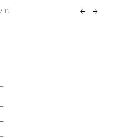
Previous
Next
 / 11