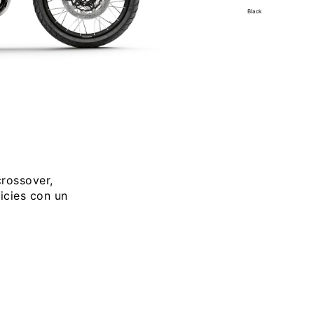
Black
crossover,
icies con un