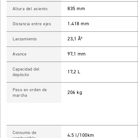
 TOURING
835 mm
Altura del asiento
NEW
TIGER SPORT 800 TOURING
1.418 mm
Distancia entre ejes
Precio desde $13.690.000
23,1 Âº
Lanzamiento
97,1 mm
Avance
TIGER 900 GT
Precio desde $15.390.000
Capacidad del
17,2 L
depósito
O
Peso en orden de
206 kg
marcha
TIGER 900 GT PRO
Precio desde $16.390.000
 EDITION
Consumo de
NEW
TIGER 900 ALPINE EDITION
4.5 l/100km