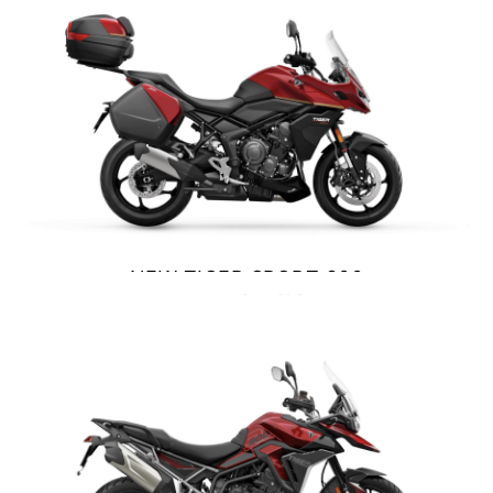
NEW
SCRAMBLER 900
Precio desde $12.690.000
BONNEVILLE T120
Precio desde $12.640.000
 BLACK
NEW TIGER SPORT 800
BONNEVILLE T120 BLACK
TOURING
Precio desde $13.390.000
$ 13.990.000
VER DETALLES
COTIZAR
NEW
BONNEVILLE T120
Precio desde $13.690.000