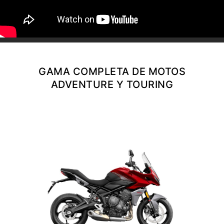
NEW
TIGER 1200 ALPINE
EDITION
Precio desde $23.400.000
Y PRO
GAMA COMPLETA DE MOTOS
TIGER 1200 RALLY PRO
ADVENTURE Y TOURING
Precio desde $21.520.000
RT EDITION
NEW
TIGER 1200 DESERT
EDITION
Precio desde $24.500.000
XPLORER
TIGER 1200 GT EXPLORER
Precio desde $25.590.000