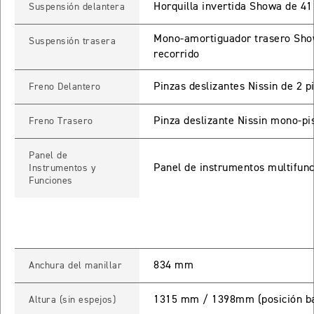
Horquilla invertida Showa de 4
Suspensión delantera
TIGER SPORT 660
Mono-amortiguador trasero Show
Suspensión trasera
Precio desde $9.790.000
recorrido
Pinzas deslizantes Nissin de 2 
Freno Delantero
NEW
TIGER SPORT 660
Pinza deslizante Nissin mono-pi
Freno Trasero
Precio desde $10.090.000
Panel de
Panel de instrumentos multifunc
Instrumentos y
Funciones
TIGER 800 SPORT
Precio desde $11.690.000
834 mm
Anchura del manillar
TIGER 850 SPORT
Precio desde $11.390.000
1315 mm / 1398mm (posición ba
Altura (sin espejos)