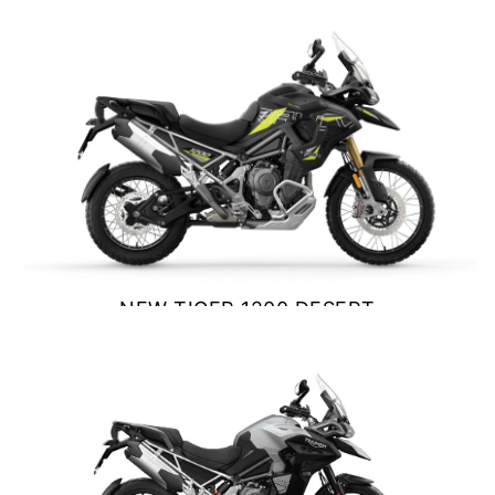
VER DETALLES
COTIZAR
NEW TIGER 1200 DESERT
EDITION
$ 24.900.000
VER DETALLES
COTIZAR