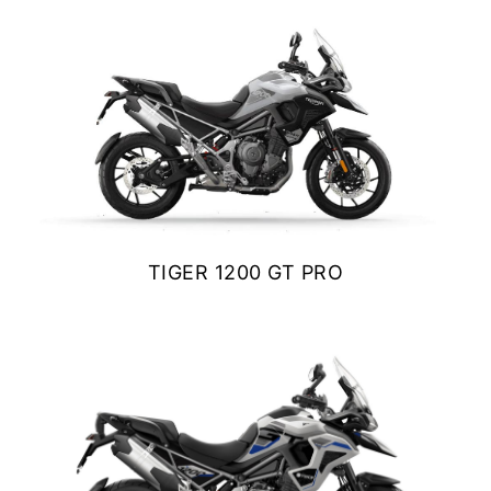
NEW
TF 250-X
$ 18.890.000
Precio desde $9.690.000
VER DETALLES
COTIZAR
NEW
TF250-E
Precio desde $9.990.000
TIGER 1200 GT PRO
TF450-X
$ 23.790.000
Precio desde $10.690.000
VER DETALLES
COTIZAR
NEW
TF450-E
Precio desde $10.990.000