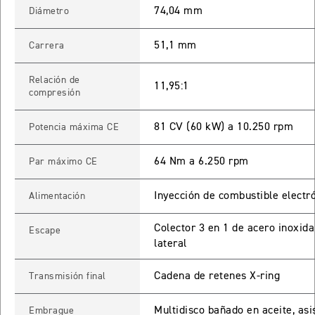
74,04 mm
Diámetro
65 RX
51,1 mm
Carrera
STREET TRIPLE 765 RX
Relación de
11,95:1
Precio desde $15.890.000
compresión
65 MOTO2
81 CV (60 kW) a 10.250 rpm
Potencia máxima CE
64 Nm a 6.250 rpm
Par máximo CE
STREET TRIPLE 765 MOTO2
Precio desde $17.490.000
Inyección de combustible electr
Alimentación
00 RS
Colector 3 en 1 de acero inoxida
Escape
lateral
NEW
SPEED TRIPLE 1200 RS
Precio desde $20.090.000
Cadena de retenes X-ring
Transmisión final
 R
Multidisco bañado en aceite, asis
Embrague