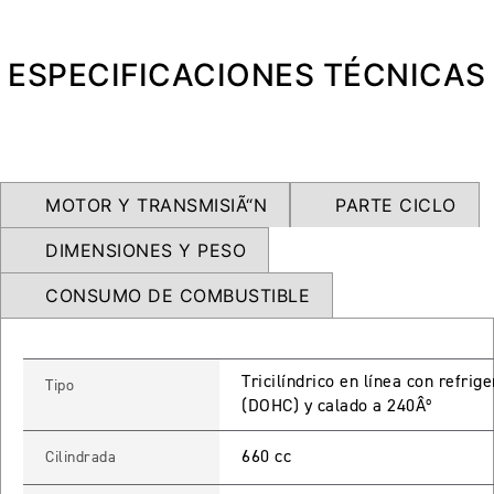
NEW
TRIDENT 660
Precio desde $9.090.000
ESPECIFICACIONES TÉCNICAS
NEW
DAYTONA 660
Precio desde $10.590.000
MOTOR Y TRANSMISIÃ“N
PARTE CICLO
DIMENSIONES Y PESO
CONSUMO DE COMBUSTIBLE
STREET TRIPLE R
Precio desde $11.690.000
Tricilíndrico en línea con refrig
Tipo
(DOHC) y calado a 240Âº
NEW
TRIDENT 800
660 cc
Cilindrada
Precio desde $12.690.000