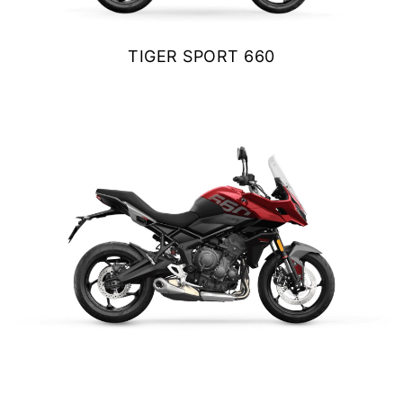
Y EXPLORER
TIGER SPORT 660
TIGER 1200 RALLY EXPLORER
$ 9.990.000
Precio desde $23.420.000
VER DETALLES
COTIZAR
SPEED 400
Precio desde $4.790.000
TIGER SPORT 660
NEW
TRACKER 400
$ 9.990.000
Precio desde $5.290.000