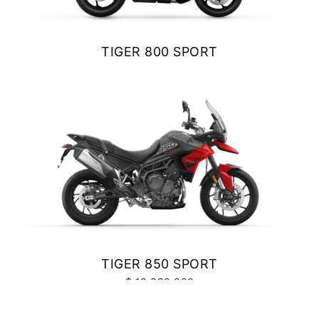
Precio desde $10.040.000
TIGER 800 SPORT
$ 11.990.000
NEW
BONNEVILE T100
VER DETALLES
COTIZAR
Precio desde $11.690.000
BONNEVILLE T100
Precio desde $9.990.000
SCRAMBLER 900
TIGER 850 SPORT
Precio desde $12.190.000
$ 13.390.000
VER DETALLES
COTIZAR