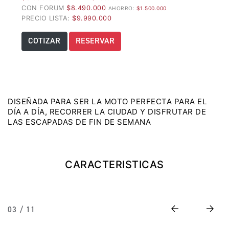
CON FORUM
$8.490.000
AHORRO:
$1.500.000
Precio desde $22.990.000
PRECIO LISTA:
$9.990.000
Y EXPLORER ADVENTURE
COTIZAR
RESERVAR
TIGER 1200 RALLY EXPLORER
ADVENTURE
Precio desde $25.990.000
Marzo JUEVES 26
DISEÑADA PARA SER LA MOTO PERFECTA PARA EL
DÍA A DÍA, RECORRER LA CIUDAD Y DISFRUTAR DE
Y
ENCIENDE LA NOCHE.
LAS ESCAPADAS DE FIN DE SEMANA
N
VIVE LA RUTA. NIGHT
GR
& RIDE TRIUMP
CARACTERISTICAS
TRIDENT 660
Precio desde $8.790.000
Previous
Next
03 / 11