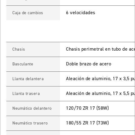
ROCKET 3 STORM R
6 velocidades
Caja de cambios
Precio desde $26.590.000
 GT
ROCKET 3 STORM GT
Chasis perimetral en tubo de ac
Chasis
Precio desde $28.590.000
Doble brazo de acero
Basculante
Aleación de aluminio, 17 x 3,5 p
Llanta delantera
Aleación de aluminio, 17 x 5,5 p
Llanta trasera
TIGER SPORT 660
120/70 ZR 17 (58W)
Neumático delantero
Precio desde $8.490.000
180/55 ZR 17 (73W)
Neumático trasero