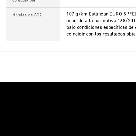
combustible
Precio desde $17.690.000
107 g/km Estándar EURO 5 **El 
Niveles de CO2
acuerdo a la normativa 168/201
 PRO
bajo condiciones específicas de
coincidir con los resultados obt
TIGER 900 RALLY PRO
Precio desde $17.890.000
T EDITION
NEW
TIGER 900 DESERT EDITION
Precio desde $18.590.000
RO
TIGER 1200 GT PRO
Precio desde $20.390.000
E EDITION