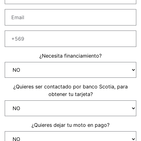
Precio desde $22.990.000
Y EXPLORER ADVENTURE
TIGER 1200 RALLY EXPLORER
ADVENTURE
Precio desde $25.990.000
¿Necesita financiamiento?
Marzo JUEVES 26
Y
ENCIENDE LA NOCHE.
N
VIVE LA RUTA. NIGHT
GR
& RIDE TRIUMP
¿Quieres ser contactado por banco Scotia, para
obtener tu tarjeta?
TRIDENT 660
Precio desde $8.790.000
¿Quieres dejar tu moto en pago?