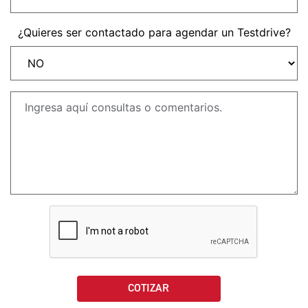
NEW
TRIDENT 660
Precio desde $9.090.000
¿Quieres ser contactado para agendar un Testdrive?
NEW
DAYTONA 660
Precio desde $10.590.000
STREET TRIPLE R
Precio desde $11.690.000
NEW
TRIDENT 800
Precio desde $12.690.000