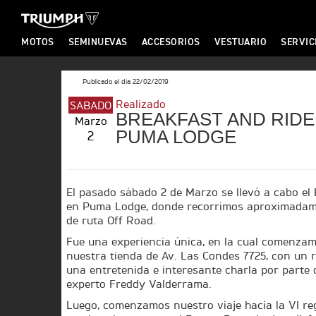
MOTOS
SEMINUEVAS
ACCESORIOS
VESTUARIO
SERVIC
T
Publicado el día 22/02/2019
T
Realizado
SABADO
R
BREAKFAST AND RIDE
Marzo
PUMA LODGE
2
R
I
I
El pasado sábado 2 de Marzo se llevó a cabo el
en Puma Lodge, donde recorrimos aproximadam
U
de ruta Off Road.
U
Fue una experiencia única, en la cual comenza
nuestra tienda de Av. Las Condes 7725, con un ri
M
una entretenida e interesante charla por parte 
experto Freddy Valderrama.
M
Luego, comenzamos nuestro viaje hacia la VI re
P