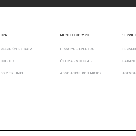
ROPA
MUNDO TRIUMPH
SERVIC
COLECCIÓN DE ROPA
PRÓXIMOS EVENTOS
RECAMB
GORE-TEX
ÚLTIMAS NOTICIAS
GARANT
D3O Y TRIUMPH
ASOCIACIÓN CON MOTO2
AGENDA