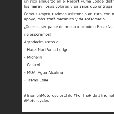
un rico almuerzo en el Resort Puma Lodge, disf
los maravillosos colores y paisajes que entrega 
P
Como siempre, tuvimos asistencia en ruta, con 
H
apoyo, más staff mecánico y de enfermería.
H
¿Quieres ser parte de nuestro próximo Breakfas
M
¡Te esperamos!
Agradecimientos a:
M
- Hotel Noi Puma Lodge
O
- Michelin
O
- Castrol
T
- MOAI Agua Alcalina
T
- Tremo Chile
O
#TriumphMotorcyclesChile #ForTheRide #Triumph
O
#Motorcycles
R
R