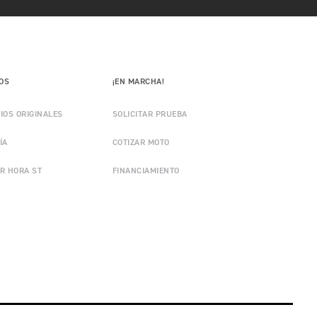
IOS
¡EN MARCHA!
IOS ORIGINALES
SOLICITAR PRUEBA
ÍA
COTIZAR MOTO
R HORA ST
FINANCIAMIENTO