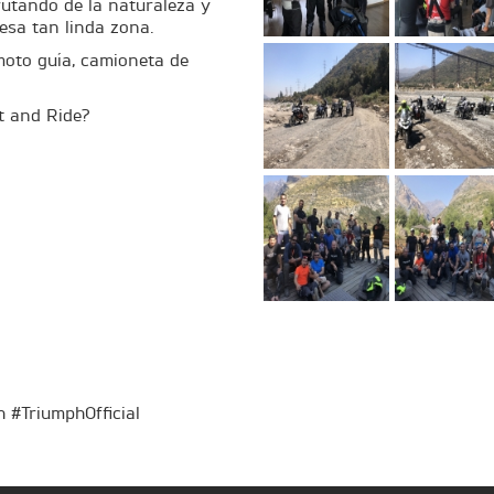
rutando de la naturaleza y
esa tan linda zona.
moto guía, camioneta de
t and Ride?
 #TriumphOfficial