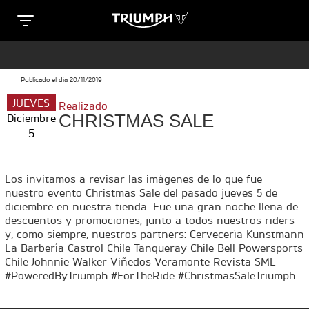
Clos
T
T
R
Publicado el día 20/11/2019
R
JUEVES
SPECIAL EDITIONS
Realizado
I
CHRISTMAS SALE
Diciembre
I
5
U
e
U
M
M
Los invitamos a revisar las imágenes de lo que fue
TRIDENT 660 TRIBUTE
nuestro evento Christmas Sale del pasado jueves 5 de
P
Precio desde $9.090.000
P
diciembre en nuestra tienda. Fue una gran noche llena de
descuentos y promociones; junto a todos nuestros riders
H
n
y, como siempre, nuestros partners: Cervecería Kunstmann
H
La Barbería Castrol Chile Tanqueray Chile Bell Powersports
M
Chile Johnnie Walker Viñedos Veramonte Revista SML
M
SCRAMBLER 900 ICON
#PoweredByTriumph #ForTheRide #ChristmasSaleTriumph
O
Precio desde $11.990.000
O
T