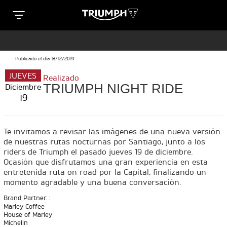
Clos
T
T
R
Publicado el día 13/12/2019
R
JUEVES
SPECIAL EDITIONS
Realizado
I
TRIUMPH NIGHT RIDE
Diciembre
I
19
U
e
U
M
M
Te invitamos a revisar las imágenes de una nueva versión
TRIDENT 660 TRIBUTE
de nuestras rutas nocturnas por Santiago, junto a los
P
Precio desde $9.090.000
P
riders de Triumph el pasado jueves 19 de diciembre.
Ocasión que disfrutamos una gran experiencia en esta
H
n
entretenida ruta on road por la Capital, finalizando un
H
momento agradable y una buena conversación.
M
M
SCRAMBLER 900 ICON
Brand Partner: :
O
Marley Coffee
Precio desde $11.990.000
O
House of Marley
Michelin
T