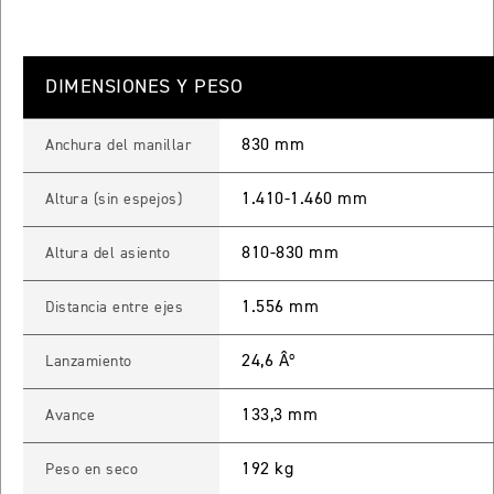
 TOURING
NEW
TIGER SPORT 800 TOURING
DIMENSIONES Y PESO
Precio desde $13.690.000
830 mm
Anchura del manillar
1.410-1.460 mm
Altura (sin espejos)
TIGER 900 GT
Precio desde $15.390.000
810-830 mm
Altura del asiento
O
1.556 mm
Distancia entre ejes
TIGER 900 GT PRO
24,6 Âº
Lanzamiento
Precio desde $16.390.000
133,3 mm
Avance
 EDITION
192 kg
Peso en seco
NEW
TIGER 900 ALPINE EDITION