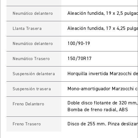
TIGER SPORT 660
Aleación fundida, 19 x 2,5 pulga
Neumático delantero
Precio desde $9.790.000
Aleación fundida, 17 x 4,25 pulg
Llanta Trasera
100/90-19
Neumático delantero
NEW
TIGER SPORT 660
Precio desde $10.090.000
150/70R17
Neumático Trasero
Horquilla invertida Marzocchi d
Suspensión delantera
TIGER 800 SPORT
Mono-amortiguador Marzocchi co
Suspensión trasera
Precio desde $11.690.000
Doble disco flotante de 320 mm
Freno Delantero
Bomba de freno radial, ABS
TIGER 850 SPORT
Disco de 255 mm. Pinza desliz
Freno Trasero
Precio desde $11.390.000