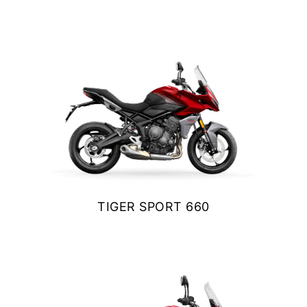
Y EXPLORER
TIGER 1200 RALLY EXPLORER
Precio desde $23.420.000
SPEED 400
TIGER SPORT 660
Precio desde $4.790.000
$ 9.990.000
VER DETALLES
COTIZAR
NEW
TRACKER 400
Precio desde $5.290.000