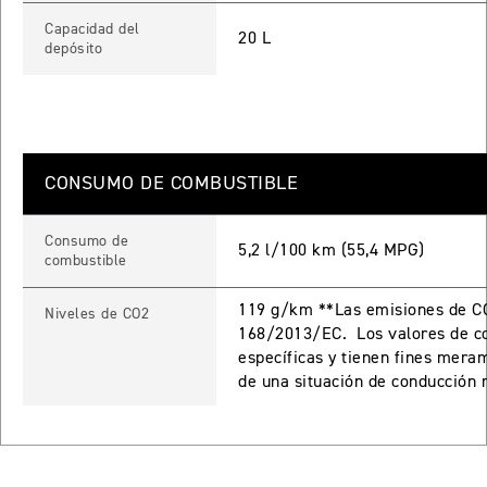
Precio desde $17.690.000
Capacidad del
20 L
depósito
 PRO
TIGER 900 RALLY PRO
Precio desde $17.890.000
CONSUMO DE COMBUSTIBLE
T EDITION
Consumo de
5,2 l/100 km (55,4 MPG)
combustible
NEW
TIGER 900 DESERT EDITION
Precio desde $18.590.000
119 g/km **Las emisiones de CO
Niveles de CO2
168/2013/EC. Los valores de co
RO
específicas y tienen fines mera
de una situación de conducción 
TIGER 1200 GT PRO
Precio desde $20.390.000
E EDITION