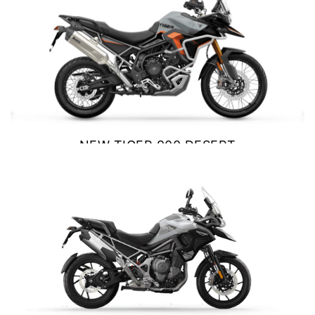
NEW
TF 250-X
Precio desde $9.690.000
NEW
TF250-E
Precio desde $9.990.000
NEW TIGER 900 DESERT
EDITION
$ 18.890.000
TF450-X
Precio desde $10.690.000
VER DETALLES
COTIZAR
NEW
TF450-E
Precio desde $10.990.000