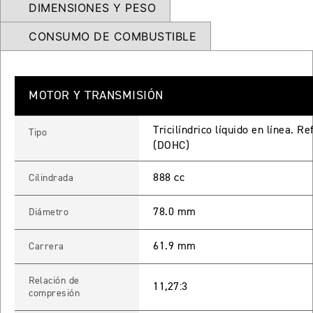
DIMENSIONES Y PESO
65 RX
CONSUMO DE COMBUSTIBLE
STREET TRIPLE 765 RX
Precio desde $15.890.000
MOTOR Y TRANSMISIÓN
65 MOTO2
Tricilíndrico líquido en línea. R
Tipo
(DOHC)
STREET TRIPLE 765 MOTO2
888 cc
Cilindrada
Precio desde $17.490.000
78.0 mm
Diámetro
00 RS
61.9 mm
Carrera
NEW
SPEED TRIPLE 1200 RS
Precio desde $20.090.000
Relación de
11,27:3
compresión
 R