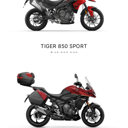
NEW
SCRAMBLER 900
Precio desde $12.690.000
BONNEVILLE T120
TIGER 850 SPORT
Precio desde $12.640.000
$ 13.390.000
 BLACK
VER DETALLES
COTIZAR
BONNEVILLE T120 BLACK
Precio desde $13.390.000
NEW
BONNEVILLE T120
Precio desde $13.690.000