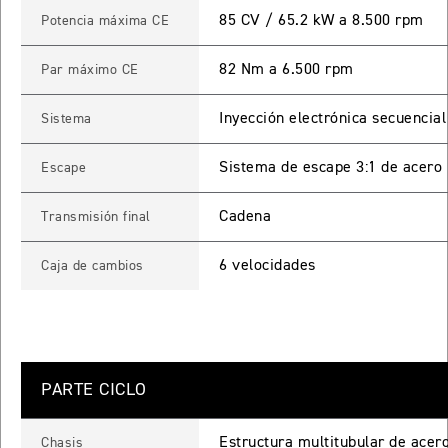
85 CV / 65.2 kW a 8.500 rpm
Potencia máxima CE
ROCKET 3 STORM R
Precio desde $26.590.000
82 Nm a 6.500 rpm
Par máximo CE
 GT
Inyección electrónica secuencial
Sistema
ROCKET 3 STORM GT
Sistema de escape 3:1 de acero i
Escape
Precio desde $28.590.000
Cadena
Transmisión final
6 velocidades
Caja de cambios
TIGER SPORT 660
Precio desde $8.490.000
PARTE CICLO
Estructura multitubular de acero
Chasis