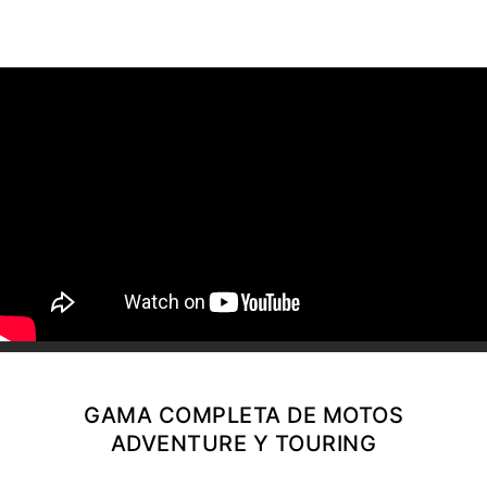
NEW
TIGER 1200 ALPINE
EDITION
Precio desde $23.400.000
Y PRO
TIGER 1200 RALLY PRO
Precio desde $21.520.000
RT EDITION
NEW
TIGER 1200 DESERT
EDITION
Precio desde $24.500.000
XPLORER
GAMA COMPLETA DE MOTOS
TIGER 1200 GT EXPLORER
ADVENTURE Y TOURING
Precio desde $25.590.000