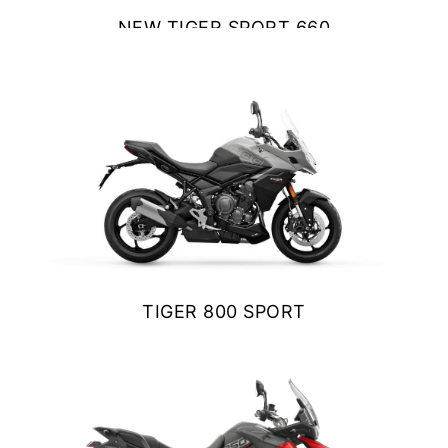
Precio desde $10.040.000
NEW TIGER SPORT 660
$ 10.390.000
VER DETALLES
COTIZAR
NEW
BONNEVILE T100
Precio desde $11.690.000
BONNEVILLE T100
Precio desde $9.990.000
TIGER 800 SPORT
$ 11.990.000
SCRAMBLER 900
VER DETALLES
COTIZAR
Precio desde $12.190.000