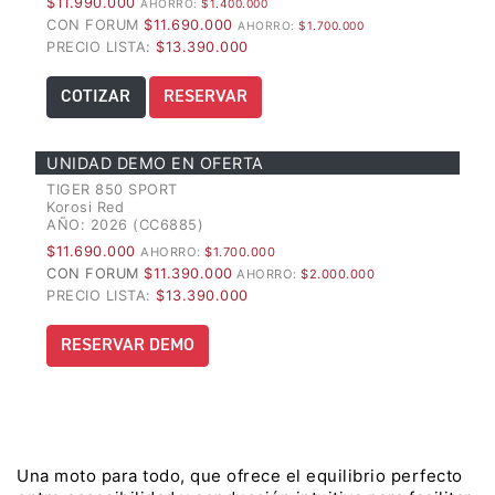
$11.990.000
AHORRO:
$1.400.000
CON FORUM
$11.690.000
AHORRO:
$1.700.000
Precio desde $22.990.000
PRECIO LISTA:
$13.390.000
Y EXPLORER ADVENTURE
COTIZAR
RESERVAR
TIGER 1200 RALLY EXPLORER
ADVENTURE
UNIDAD DEMO EN OFERTA
Precio desde $25.990.000
TIGER 850 SPORT
Korosi Red
Marzo JUEVES 26
AÑO: 2026 (CC6885)
Y
ENCIENDE LA NOCHE.
$11.690.000
AHORRO:
$1.700.000
N
VIVE LA RUTA. NIGHT
CON FORUM
$11.390.000
AHORRO:
$2.000.000
GR
& RIDE TRIUMP
PRECIO LISTA:
$13.390.000
RESERVAR DEMO
TRIDENT 660
Precio desde $8.790.000
Una moto para todo, que ofrece el equilibrio perfecto