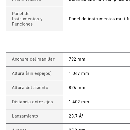
Panel de
Instrumentos y
Panel de instrumentos multifu
Funciones
Anchura del manillar
792 mm
INGRESO C
Altura (sin espejos)
1.047 mm
Ingresa tu rut y 
Altura del asiento
826 mm
registrarte.
Distancia entre ejes
1.402 mm
Lanzamiento
23.7 Âº