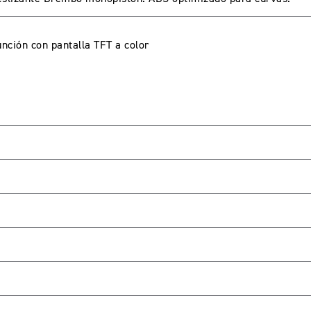
nción con pantalla TFT a color
LIENTES
password para acceder. Si aun no tienes una cuenta creada 