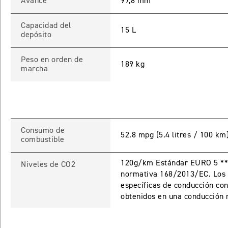
Avance
97,8 mm
Capacidad del
15 L
depósito
INICIAR
NUEV
Peso en orden de
189 kg
marcha
Recuperar contra
Consumo de
52.8 mpg (5.4 litres / 100 km
combustible
120g/km Estándar EURO 5 **E
Niveles de CO2
normativa 168/2013/EC. Los 
específicas de conducción con
obtenidos en una conducción r