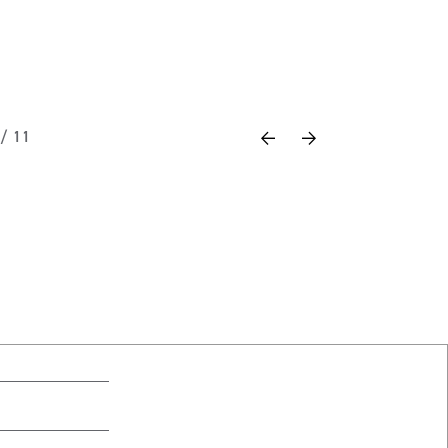
Previous
Next
 / 11