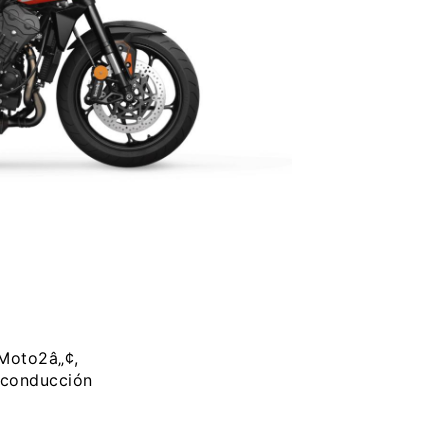
 Moto2â„¢,
 conducción