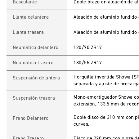
Basculante
Doble brazo en aleación de a
Llanta delantera
Aleación de aluminio fundido 
Llanta trasera
Aleación de aluminio fundido 
Neumático delantero
120/70 ZR17
Neumático trasero
180/55 ZR17
Horquilla invertida Showa (S
Suspensión delantera
separada y ajuste de precarg
Mono-amortiguador Showa con 
Suspensión trasera
extensión. 133,5 mm de recorr
Doble disco de 310 mm con p
Freno Delantero
curvas.
Freno Trasero
Disco de 220 mm con pinza d