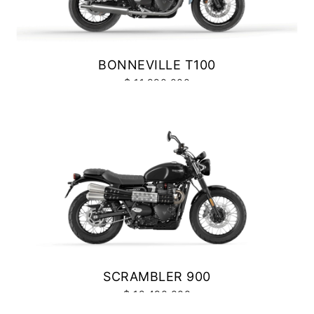
Precio desde $10.040.000
BONNEVILLE T100
NEW
BONNEVILE T100
$ 11.990.000
Precio desde $11.690.000
VER DETALLES
COTIZAR
BONNEVILLE T100
Precio desde $9.990.000
SCRAMBLER 900
Precio desde $12.190.000
SCRAMBLER 900
$ 12.490.000