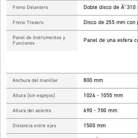
Doble disco de Ã˜310 
Freno Delantero
65 RX
Disco de 255 mm con p
Freno Trasero
STREET TRIPLE 765 RX
Panel de Instrumentos y
Precio desde $15.890.000
Panel de una esfera c
Funciones
65 MOTO2
STREET TRIPLE 765 MOTO2
800 mm
Anchura del manillar
Precio desde $17.490.000
1024 - 1055 mm
Altura (sin espejos)
00 RS
NEW
SPEED TRIPLE 1200 RS
690 - 700 mm
Altura del asiento
Precio desde $20.090.000
1500 mm
Distancia entre ejes
 R