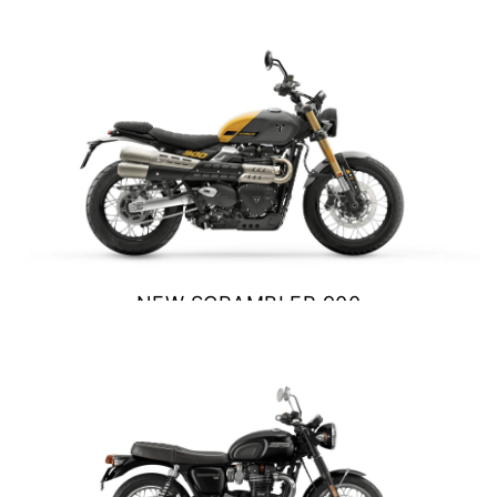
VER DETALLES
COTIZAR
NEW
SCRAMBLER 900
Precio desde $12.690.000
BONNEVILLE T120
Precio desde $12.640.000
 BLACK
BONNEVILLE T120 BLACK
NEW SCRAMBLER 900
Precio desde $13.390.000
$ 12.990.000
VER DETALLES
COTIZAR
NEW
BONNEVILLE T120
Precio desde $13.690.000