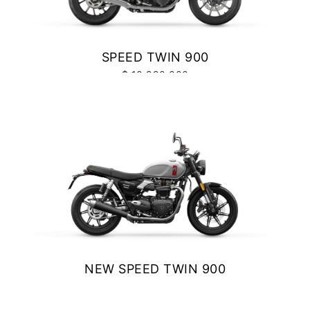
Y EXPLORER
TIGER 1200 RALLY EXPLORER
SPEED TWIN 900
Precio desde $23.420.000
$ 10.990.000
VER DETALLES
COTIZAR
SPEED 400
Precio desde $4.790.000
NEW SPEED TWIN 900
NEW
TRACKER 400
$ 11.690.000
Precio desde $5.290.000