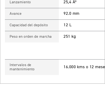
25,4 Âº
Lanzamiento
ROCKET 3 STORM R
Precio desde $26.590.000
92.0 mm
Avance
 GT
12 L
Capacidad del depósito
ROCKET 3 STORM GT
251 kg
Peso en orden de marcha
Precio desde $28.590.000
Intervalos de
16.000 kms o 12 meses
mantenimiento
TIGER SPORT 660
Precio desde $8.490.000