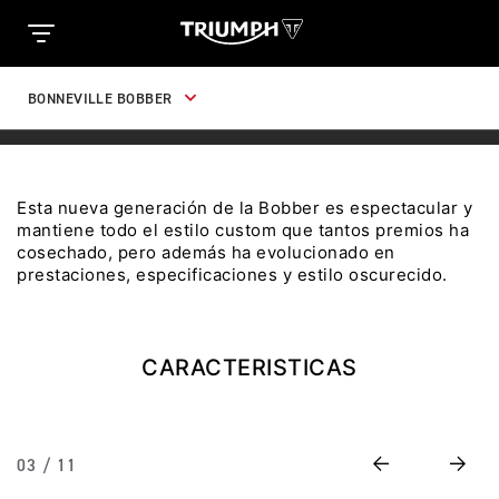
Clo
TRIUMPH MOTORCYCLES
TRIUMPH MOTORCYCLES
BONNEVILLE BOBBER
INGRESO CLIENTES
Ingresa tu rut y password para acceder. Si aun no
tienes una cuenta creada tendrás que registrarte.
Esta nueva generación de la Bobber es espectacular y
mantiene todo el estilo custom que tantos premios ha
ute
cosechado, pero además ha evolucionado en
prestaciones, especificaciones y estilo oscurecido.
TRIDENT 660 TRIBUTE
Precio desde $9.090.000
INICIAR
NUEVA CUENTA
CARACTERISTICAS
con
IO
ELECCIÓN DE
NEUMÁTICOS
SCRAMBLER 900 ICON
Recuperar contraseña
AS
Precio desde $11.990.000
Previous
Next
03 / 11