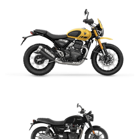
NEW
TIGER 1200 ALPINE
EDITION
Precio desde $23.400.000
Y PRO
TIGER 1200 RALLY PRO
Precio desde $21.520.000
RT EDITION
NEW
TIGER 1200 DESERT
SCRAMBLER 400 XC
EDITION
$ 6.990.000
Precio desde $24.500.000
VER DETALLES
COTIZAR
XPLORER
TIGER 1200 GT EXPLORER
Precio desde $25.590.000