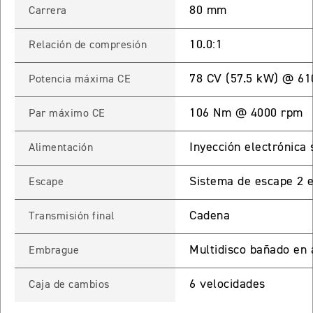
80 mm
Carrera
Precio desde $22.990.000
10.0:1
Relación de compresión
Y EXPLORER ADVENTURE
TIGER 1200 RALLY EXPLORER
78 CV (57.5 kW) @ 61
Potencia máxima CE
ADVENTURE
Precio desde $25.990.000
106 Nm @ 4000 rpm
Par máximo CE
Marzo JUEVES 26
Inyección electrónica 
Alimentación
Y
ENCIENDE LA NOCHE.
N
VIVE LA RUTA. NIGHT
Sistema de escape 2 e
Escape
GR
& RIDE TRIUMP
Cadena
Transmisión final
TRIDENT 660
Multidisco bañado en a
Embrague
Precio desde $8.790.000
6 velocidades
Caja de cambios