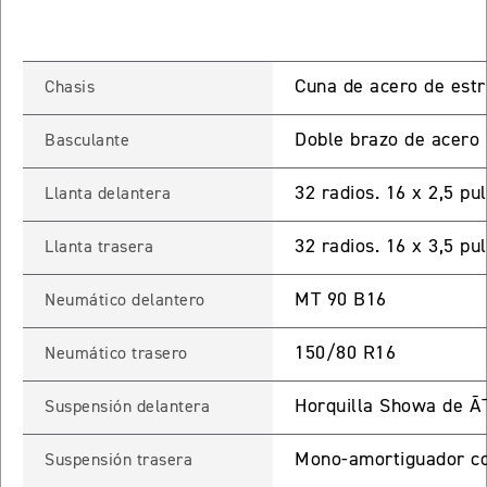
NEW
TRIDENT 660
Precio desde $9.090.000
Cuna de acero de estr
Chasis
Doble brazo de acero
Basculante
NEW
DAYTONA 660
Precio desde $10.590.000
32 radios. 16 x 2,5 pu
Llanta delantera
32 radios. 16 x 3,5 pu
Llanta trasera
MT 90 B16
Neumático delantero
STREET TRIPLE R
Precio desde $11.690.000
150/80 R16
Neumático trasero
Horquilla Showa de 
Suspensión delantera
NEW
TRIDENT 800
Mono-amortiguador co
Suspensión trasera
Precio desde $12.690.000