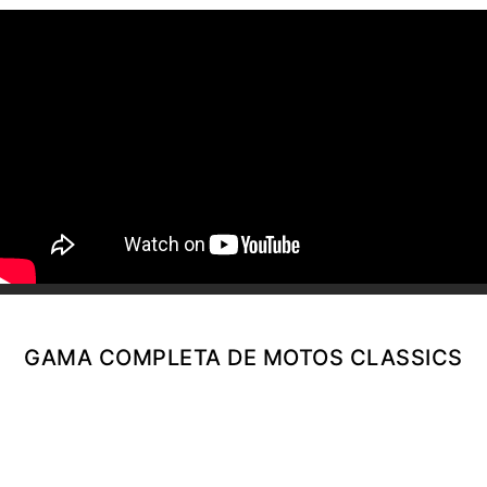
TIGER SPORT 660
Precio desde $9.790.000
NEW
TIGER SPORT 660
Precio desde $10.090.000
TIGER 800 SPORT
Precio desde $11.690.000
GAMA COMPLETA DE MOTOS CLASSICS
TIGER 850 SPORT
Precio desde $11.390.000