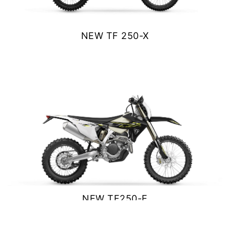
NEW
TIGER 1200 ALPINE
EDITION
Precio desde $23.400.000
NEW TF 250-X
$ 9.990.000
Y PRO
VER DETALLES
COTIZAR
TIGER 1200 RALLY PRO
Precio desde $21.520.000
RT EDITION
NEW
TIGER 1200 DESERT
EDITION
Precio desde $24.500.000
XPLORER
NEW TF250-E
TIGER 1200 GT EXPLORER
$ 10.290.000
Precio desde $25.590.000