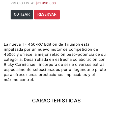
PRECIO LISTA:
$11.990.000
Precio desde $22.990.000
COTIZAR
RESERVAR
Y EXPLORER ADVENTURE
TIGER 1200 RALLY EXPLORER
ADVENTURE
Precio desde $25.990.000
La nueva TF 450-RC Edition de Triumph está
impulsada por un nuevo motor de competición de
Marzo JUEVES 26
450cc y ofrece la mejor relación peso-potencia de su
Y
ENCIENDE LA NOCHE.
categoría. Desarrollada en estrecha colaboración con
N
VIVE LA RUTA. NIGHT
Ricky Carmichael, incorpora de serie diversos extras
GR
& RIDE TRIUMP
especialmente seleccionados por el legendario piloto
para ofrecer unas prestaciones implacables y el
máximo control.
TRIDENT 660
Precio desde $8.790.000
CARACTERISTICAS