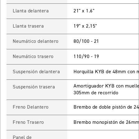
Llanta delantera
21" x 1.6"
65 RX
Llanta trasera
19" x 2.15"
STREET TRIPLE 765 RX
Precio desde $15.890.000
Neumático delantero
80/100 - 21
65 MOTO2
Neumático trasero
110/90 - 19
Suspensión delantera
Horquilla KYB de 48mm con mu
STREET TRIPLE 765 MOTO2
Precio desde $17.490.000
Amortiguador KYB con muelle h
Suspensión trasera
305mm de recorrido
00 RS
Freno Delantero
Brembo de doble pistón de 
NEW
SPEED TRIPLE 1200 RS
Precio desde $20.090.000
Freno Trasero
Brembo monopistón de 26mm
 R
Panel de