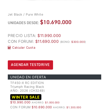
LES
2 ANOS GARANTIA
TOS
 TRAVEL
TRIUMPH
TIGER 850 SPORT TRAVEL
Jet Black / Pure White
Precio desde $13.690.000
$10.690.000
TRIUMPH CONQUISTA
UNIDADES DESDE:
EL RED BULL
 EDITION ALPINE
ROMANIACS 2025
PRECIO LISTA:
$11.990.000
TIGER 900 ALPINE EDITION
CON FORUM:
$11.690.000
(BONO:
$300.000
)
ALPINE
Calcular Cuota
Precio desde $17.690.000
Agosto JUEVES 27
T EDITION DESERT
AGENDAR TESTDRIVE
MAGIC NIGHT |
TIGER 900 DESERT EDITION
TRIUMPH REVEAL
DESERT
UNIDAD EN OFERTA
SERIES
Precio desde $18.590.000
TF450-X RC EDITION
Triumph Racing Black
UNDO
LLEGA A CHILE LA
AÑO: 2026 (CH3249)
OPTIMIZADA
Y PRO ADVENTURE
WINTER SALE
MULTIPROPÃ³SITO
TIGER 1200 RALLY PRO
$10.990.000
AHORRO:
$1.000.000
TRIUMPH TI
CON FORUM
$10.690.000
AHORRO:
$1.300.000
ADVENTURE