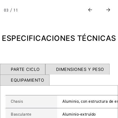
NEW
TRIDENT 660
Previous
Next
03 / 11
Precio desde $9.090.000
ESPECIFICACIONES TÉCNICAS
NEW
DAYTONA 660
Precio desde $10.590.000
PARTE CICLO
DIMENSIONES Y PESO
STREET TRIPLE R
EQUIPAMIENTO
Precio desde $11.690.000
Chasis
Aluminio, con estructura de e
NEW
TRIDENT 800
Basculante
Aluminio-extruído
Precio desde $12.690.000