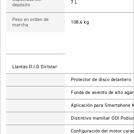
7 L
depósito
TIGER SPORT 660
Precio desde $9.790.000
Peso en orden de
108.6 kg
marcha
NEW
TIGER SPORT 660
Precio desde $10.090.000
Llantas D.I.D Dirtstar
Protector de disco delantero
TIGER 800 SPORT
Precio desde $11.690.000
Funda de asiento de alto agar
Aplicación para Smartphone 
TIGER 850 SPORT
Distintivo manillar ODI Podiu
Precio desde $11.390.000
Configuración del motor carac