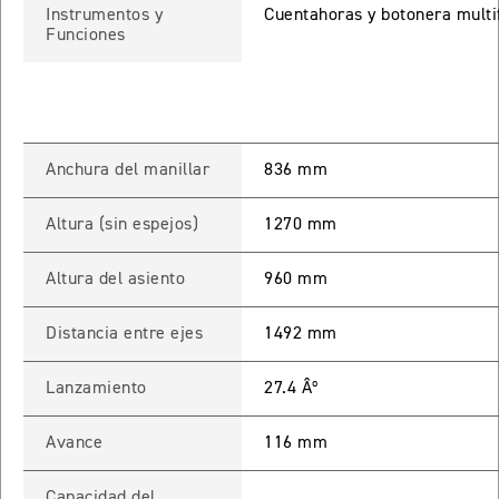
Instrumentos y
Cuentahoras y botonera multi
ROCKET 3 STORM R
Funciones
Precio desde $26.590.000
 GT
ROCKET 3 STORM GT
Anchura del manillar
836 mm
Precio desde $28.590.000
Altura (sin espejos)
1270 mm
Altura del asiento
960 mm
Distancia entre ejes
1492 mm
TIGER SPORT 660
Lanzamiento
27.4 Âº
Precio desde $8.490.000
Avance
116 mm
Capacidad del