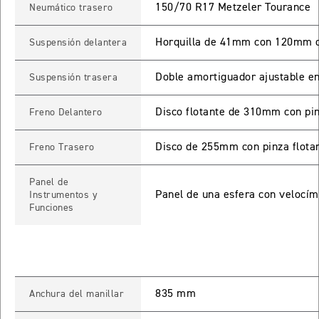
150/70 R17 Metzeler Tourance
Neumático trasero
TIGER SPORT 660
Horquilla de 41mm con 120mm d
Suspensión delantera
Precio desde $9.790.000
Doble amortiguador ajustable e
Suspensión trasera
NEW
TIGER SPORT 660
Disco flotante de 310mm con pi
Freno Delantero
Precio desde $10.090.000
Disco de 255mm con pinza flotan
Freno Trasero
Panel de
TIGER 800 SPORT
Panel de una esfera con velocím
Instrumentos y
Funciones
Precio desde $11.690.000
TIGER 850 SPORT
835 mm
Anchura del manillar
Precio desde $11.390.000