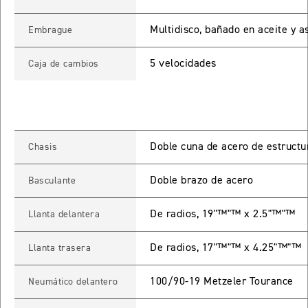
ROCKET 3 STORM R
Multidisco, bañado en aceite y as
Embrague
Precio desde $26.590.000
5 velocidades
Caja de cambios
 GT
ROCKET 3 STORM GT
Precio desde $28.590.000
Doble cuna de acero de estructu
Chasis
Doble brazo de acero
Basculante
De radios, 19"™"™ x 2.5"™"™
Llanta delantera
TIGER SPORT 660
De radios, 17"™"™ x 4.25"™"™
Llanta trasera
Precio desde $8.490.000
100/90-19 Metzeler Tourance
Neumático delantero