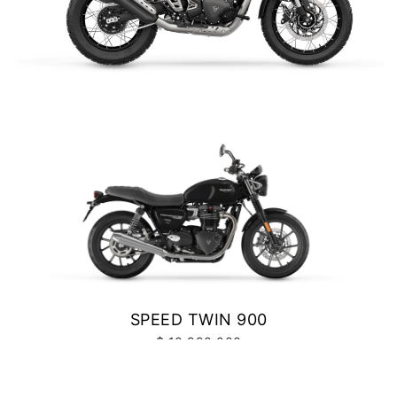
Precio desde $10.040.000
SCRAMBLER 400 XC
NEW
BONNEVILE T100
$ 6.990.000
Precio desde $11.690.000
VER DETALLES
COTIZAR
BONNEVILLE T100
Precio desde $9.990.000
SCRAMBLER 900
SPEED TWIN 900
Precio desde $12.190.000
$ 10.990.000
VER DETALLES
COTIZAR