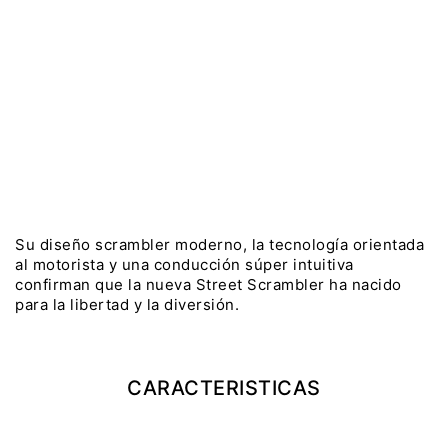
WINTER SALE
Precio desde $22.990.000
$12.290.000
AHORRO:
$1.000.000
CON FORUM
$11.990.000
AHORRO:
$1.300.000
Y EXPLORER ADVENTURE
PRECIO LISTA:
$13.290.000
TIGER 1200 RALLY EXPLORER
ADVENTURE
COTIZAR
RESERVAR
Precio desde $25.990.000
Marzo JUEVES 26
Y
ENCIENDE LA NOCHE.
N
VIVE LA RUTA. NIGHT
Su diseño scrambler moderno, la tecnología orientada
al motorista y una conducción súper intuitiva
GR
& RIDE TRIUMP
confirman que la nueva Street Scrambler ha nacido
para la libertad y la diversión.
TRIDENT 660
Precio desde $8.790.000
CARACTERISTICAS