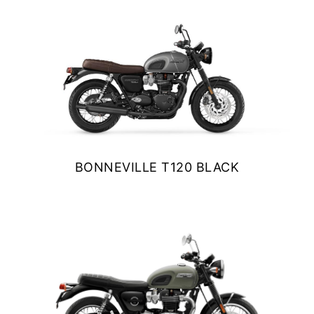
NEW
TF 250-X
Precio desde $9.690.000
NEW
TF250-E
Precio desde $9.990.000
BONNEVILLE T120 BLACK
TF450-X
$ 13.690.000
Precio desde $10.690.000
VER DETALLES
COTIZAR
NEW
TF450-E
Precio desde $10.990.000