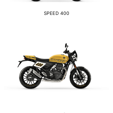
Y EXPLORER
SPEED 400
TIGER 1200 RALLY EXPLORER
$ 5.390.000
Precio desde $23.420.000
VER DETALLES
COTIZAR
SPEED 400
Precio desde $4.790.000
NEW TRACKER 400
NEW
TRACKER 400
$ 5.890.000
Precio desde $5.290.000