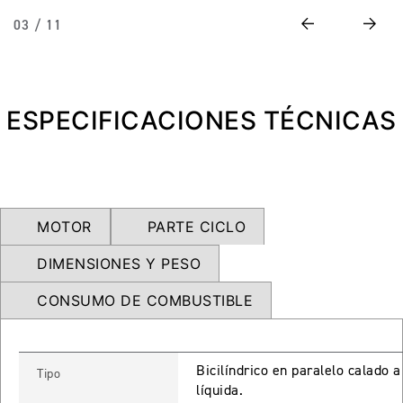
NEW
TRIDENT 660
Previous
Next
03 / 11
Precio desde $9.090.000
ESPECIFICACIONES TÉCNICAS
NEW
DAYTONA 660
Precio desde $10.590.000
MOTOR
PARTE CICLO
STREET TRIPLE R
DIMENSIONES Y PESO
Precio desde $11.690.000
CONSUMO DE COMBUSTIBLE
NEW
TRIDENT 800
Bicilíndrico en paralelo calado 
Tipo
líquida.
Precio desde $12.690.000