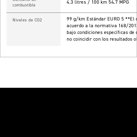
4.3 litres / 100 km 54.7 MPG
combustible
Precio desde $17.690.000
99 g/km Estándar EURO 5 **El c
Niveles de CO2
 PRO
acuerdo a la normativa 168/201
bajo condiciones específicas de
TIGER 900 RALLY PRO
no coincidir con los resultados 
Precio desde $17.890.000
T EDITION
NEW
TIGER 900 DESERT EDITION
Precio desde $18.590.000
RO
TIGER 1200 GT PRO
Precio desde $20.390.000
E EDITION