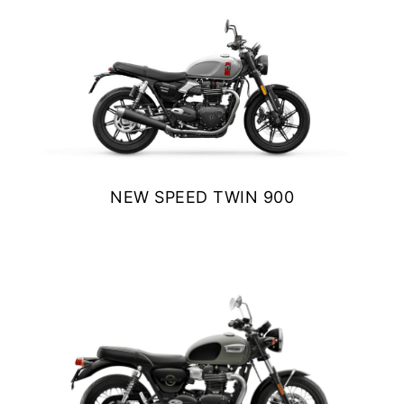
NEW
SCRAMBLER 900
Precio desde $12.690.000
BONNEVILLE T120
Precio desde $12.640.000
NEW SPEED TWIN 900
 BLACK
$ 11.690.000
BONNEVILLE T120 BLACK
VER DETALLES
COTIZAR
Precio desde $13.390.000
NEW
BONNEVILLE T120
Precio desde $13.690.000