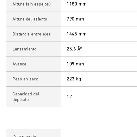
1180 mm
Altura (sin espejos)
 TOURING
790 mm
NEW
TIGER SPORT 800 TOURING
Altura del asiento
Precio desde $13.690.000
1445 mm
Distancia entre ejes
25.6 Âº
Lanzamiento
TIGER 900 GT
109 mm
Avance
Precio desde $15.390.000
223 kg
Peso en seco
O
Capacidad del
TIGER 900 GT PRO
12 L
depósito
Precio desde $16.390.000
 EDITION
NEW
TIGER 900 ALPINE EDITION
Consumo de