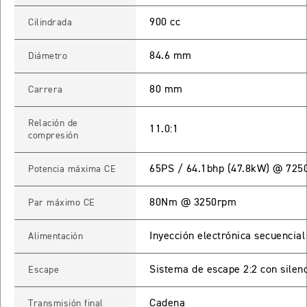
900 cc
Cilindrada
65 RX
84.6 mm
Diámetro
STREET TRIPLE 765 RX
Precio desde $15.890.000
80 mm
Carrera
65 MOTO2
Relación de
11.0:1
compresión
STREET TRIPLE 765 MOTO2
65PS / 64.1bhp (47.8kW) @ 725
Potencia máxima CE
Precio desde $17.490.000
80Nm @ 3250rpm
Par máximo CE
00 RS
Inyección electrónica secuencial
Alimentación
NEW
SPEED TRIPLE 1200 RS
Precio desde $20.090.000
Sistema de escape 2:2 con silenc
Escape
 R
Cadena
Transmisión final