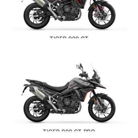
NEW
SCRAMBLER 900
Precio desde $12.690.000
TIGER 900 GT
BONNEVILLE T120
$ 15.690.000
Precio desde $12.640.000
VER DETALLES
COTIZAR
 BLACK
BONNEVILLE T120 BLACK
Precio desde $13.390.000
NEW
BONNEVILLE T120
Precio desde $13.690.000
TIGER 900 GT PRO