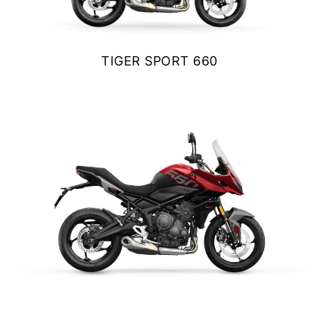
NEW
TIGER 1200 ALPINE
EDITION
Precio desde $23.400.000
TIGER SPORT 660
$ 9.990.000
Y PRO
VER DETALLES
COTIZAR
TIGER 1200 RALLY PRO
Precio desde $21.520.000
RT EDITION
NEW
TIGER 1200 DESERT
EDITION
Precio desde $24.500.000
XPLORER
TIGER 1200 GT EXPLORER
TIGER SPORT 660
Precio desde $25.590.000
$ 9.990.000