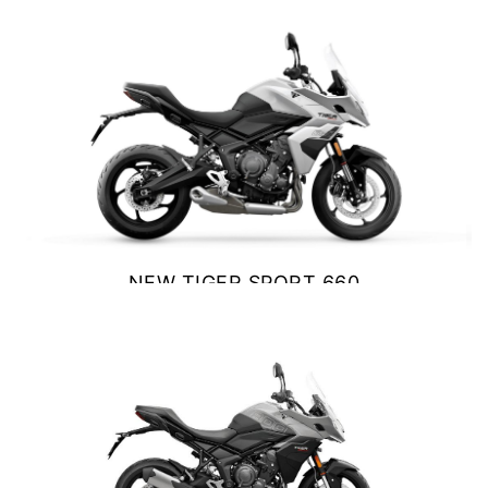
Y EXPLORER
VER DETALLES
COTIZAR
TIGER 1200 RALLY EXPLORER
Precio desde $23.420.000
NEW TIGER SPORT 660
SPEED 400
$ 10.390.000
Precio desde $4.790.000
VER DETALLES
COTIZAR
NEW
TRACKER 400
Precio desde $5.290.000