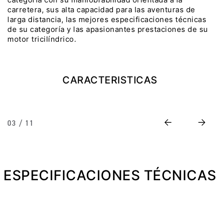
carretera, sus alta capacidad para las aventuras de
Precio desde $22.990.000
larga distancia, las mejores especificaciones técnicas
de su categoría y las apasionantes prestaciones de su
Y EXPLORER ADVENTURE
motor tricilíndrico.
TIGER 1200 RALLY EXPLORER
ADVENTURE
Precio desde $25.990.000
CARACTERISTICAS
Marzo JUEVES 26
Y
ENCIENDE LA NOCHE.
N
VIVE LA RUTA. NIGHT
Previous
Next
03 / 11
GR
& RIDE TRIUMP
TRIDENT 660
ESPECIFICACIONES TÉCNICAS
Precio desde $8.790.000