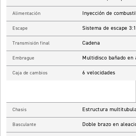
65 RX
Inyección de combusti
Alimentación
Sistema de escape 3:1 
STREET TRIPLE 765 RX
Escape
Precio desde $15.890.000
Cadena
Transmisión final
65 MOTO2
Multidisco bañado en 
Embrague
STREET TRIPLE 765 MOTO2
6 velocidades
Caja de cambios
Precio desde $17.490.000
00 RS
NEW
SPEED TRIPLE 1200 RS
Estructura multitubula
Chasis
Precio desde $20.090.000
Doble brazo en aleaci
Basculante
 R