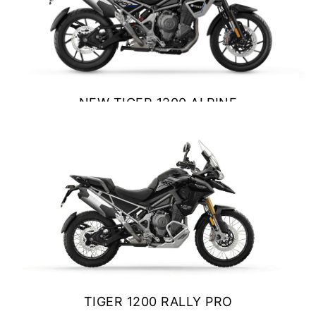
NEW
TF 250-X
Precio desde $9.690.000
NEW
TF250-E
NEW TIGER 1200 ALPINE
Precio desde $9.990.000
EDITION
$ 23.800.000
VER DETALLES
COTIZAR
TF450-X
Precio desde $10.690.000
NEW
TF450-E
Precio desde $10.990.000
TIGER 1200 RALLY PRO