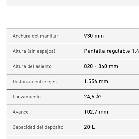
TIGER SPORT 660
Precio desde $9.790.000
930 mm
Anchura del manillar
NEW
TIGER SPORT 660
Pantalla regulable 1
Altura (sin espejos)
Precio desde $10.090.000
820 - 840 mm
Altura del asiento
1.556 mm
Distancia entre ejes
TIGER 800 SPORT
Precio desde $11.690.000
24,6 Âº
Lanzamiento
102,7 mm
Avance
TIGER 850 SPORT
20 L
Capacidad del depósito
Precio desde $11.390.000