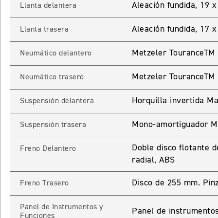
Aleación fundida, 19 
Llanta delantera
ROCKET 3 STORM R
Precio desde $26.590.000
Aleación fundida, 17 x
Llanta trasera
 GT
Metzeler TouranceTM 
Neumático delantero
ROCKET 3 STORM GT
Metzeler TouranceTM
Neumático trasero
Precio desde $28.590.000
Horquilla invertida M
Suspensión delantera
Mono-amortiguador Ma
Suspensión trasera
Doble disco flotante
Freno Delantero
radial, ABS
TIGER SPORT 660
Disco de 255 mm. Pin
Freno Trasero
Precio desde $8.490.000
Panel de Instrumentos y
Panel de instrumentos
Funciones