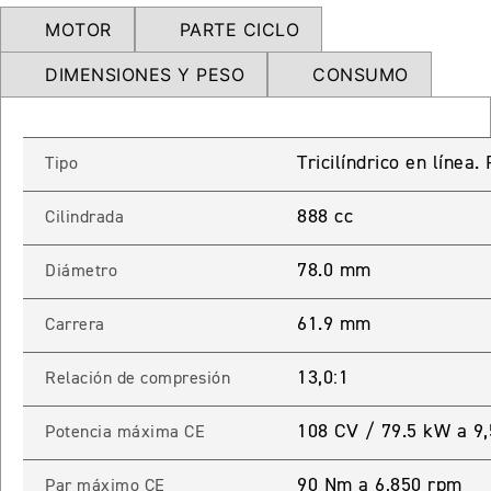
NEW
TRIDENT 660
MOTOR
PARTE CICLO
Precio desde $9.090.000
DIMENSIONES Y PESO
CONSUMO
NEW
DAYTONA 660
Tricilíndrico en línea
Tipo
Precio desde $10.590.000
888 cc
Cilindrada
78.0 mm
Diámetro
STREET TRIPLE R
61.9 mm
Carrera
Precio desde $11.690.000
13,0:1
Relación de compresión
108 CV / 79.5 kW a 9
Potencia máxima CE
NEW
TRIDENT 800
Precio desde $12.690.000
90 Nm a 6,850 rpm
Par máximo CE