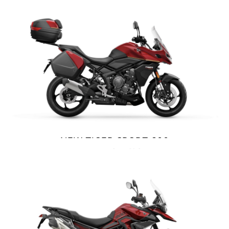
VER DETALLES
COTIZAR
Precio desde $10.040.000
NEW
BONNEVILE T100
Precio desde $11.690.000
BONNEVILLE T100
Precio desde $9.990.000
NEW TIGER SPORT 800
TOURING
$ 13.990.000
SCRAMBLER 900
VER DETALLES
COTIZAR
Precio desde $12.190.000