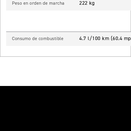
222 kg
Peso en orden de marcha
 TOURING
NEW
TIGER SPORT 800 TOURING
Precio desde $13.690.000
4.7 l/100 km (60.4 mp
Consumo de combustible
TIGER 900 GT
Precio desde $15.390.000
O
TIGER 900 GT PRO
Precio desde $16.390.000
 EDITION
NEW
TIGER 900 ALPINE EDITION