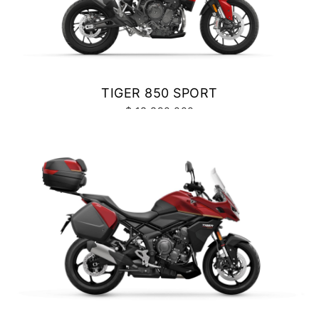
Precio desde $10.040.000
NEW
BONNEVILE T100
TIGER 850 SPORT
Precio desde $11.690.000
$ 13.390.000
VER DETALLES
COTIZAR
BONNEVILLE T100
Precio desde $9.990.000
SCRAMBLER 900
Precio desde $12.190.000