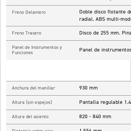
TIGER SPORT 660
Doble disco flotante
Freno Delantero
Precio desde $9.790.000
radial. ABS multi-mod
Disco de 255 mm. Pin
Freno Trasero
NEW
TIGER SPORT 660
Panel de Instrumentos y
Panel de instrumentos
Funciones
Precio desde $10.090.000
TIGER 800 SPORT
930 mm
Precio desde $11.690.000
Anchura del manillar
Pantalla regulable 1
Altura (sin espejos)
TIGER 850 SPORT
820 - 840 mm
Altura del asiento
Precio desde $11.390.000
1.556 mm