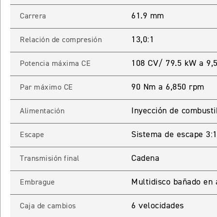
61.9 mm
Carrera
65 RX
13,0:1
Relación de compresión
STREET TRIPLE 765 RX
Precio desde $15.890.000
108 CV/ 79.5 kW a 9,
Potencia máxima CE
65 MOTO2
90 Nm a 6,850 rpm
Par máximo CE
Inyección de combusti
Alimentación
STREET TRIPLE 765 MOTO2
Precio desde $17.490.000
Sistema de escape 3:1 
Escape
00 RS
Cadena
Transmisión final
NEW
SPEED TRIPLE 1200 RS
Multidisco bañado en 
Embrague
Precio desde $20.090.000
6 velocidades
Caja de cambios
 R