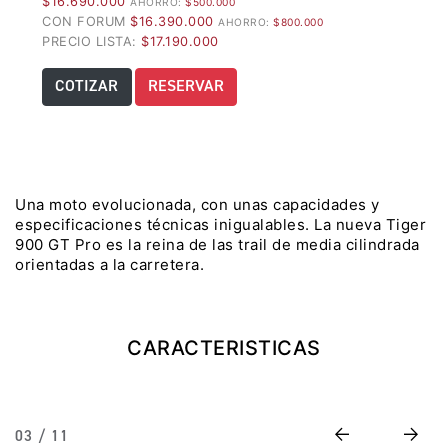
$16.690.000
AHORRO:
$500.000
CON FORUM
$16.390.000
AHORRO:
$800.000
Precio desde $22.990.000
PRECIO LISTA:
$17.190.000
Y EXPLORER ADVENTURE
COTIZAR
RESERVAR
TIGER 1200 RALLY EXPLORER
ADVENTURE
Precio desde $25.990.000
Marzo JUEVES 26
Una moto evolucionada, con unas capacidades y
Y
ENCIENDE LA NOCHE.
especificaciones técnicas inigualables. La nueva Tiger
N
VIVE LA RUTA. NIGHT
900 GT Pro es la reina de las trail de media cilindrada
orientadas a la carretera.
GR
& RIDE TRIUMP
TRIDENT 660
CARACTERISTICAS
Precio desde $8.790.000
Previous
Next
03 / 11