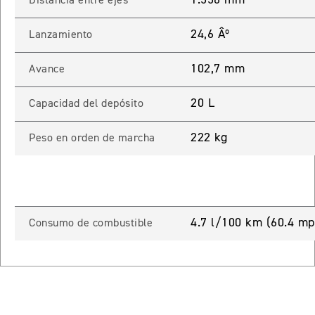
Distancia entre ejes
 TOURING
24,6 Âº
Lanzamiento
NEW
TIGER SPORT 800 TOURING
Precio desde $13.690.000
102,7 mm
Avance
20 L
Capacidad del depósito
TIGER 900 GT
222 kg
Peso en orden de marcha
Precio desde $15.390.000
O
TIGER 900 GT PRO
4.7 l/100 km (60.4 mp
Consumo de combustible
Precio desde $16.390.000
 EDITION
NEW
TIGER 900 ALPINE EDITION