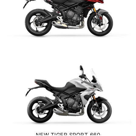
Y EXPLORER
TIGER 1200 RALLY EXPLORER
Precio desde $23.420.000
TIGER SPORT 660
$ 9.990.000
VER DETALLES
COTIZAR
SPEED 400
Precio desde $4.790.000
NEW
TRACKER 400
Precio desde $5.290.000
NEW TIGER SPORT 660