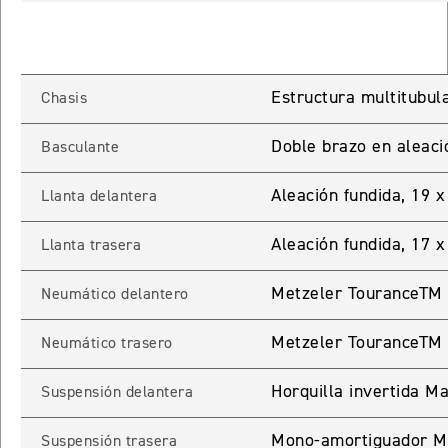
ROCKET 3 STORM R
Precio desde $26.590.000
Estructura multitubula
Chasis
 GT
ROCKET 3 STORM GT
Doble brazo en aleaci
Basculante
Precio desde $28.590.000
Aleación fundida, 19 
Llanta delantera
Aleación fundida, 17 x
Llanta trasera
Metzeler TouranceTM 
Neumático delantero
Metzeler TouranceTM
Neumático trasero
TIGER SPORT 660
Precio desde $8.490.000
Horquilla invertida M
Suspensión delantera
Mono-amortiguador Mar
Suspensión trasera