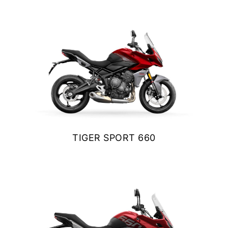
NEW
TIGER 1200 ALPINE
EDITION
Precio desde $23.400.000
Y PRO
TIGER 1200 RALLY PRO
Precio desde $21.520.000
RT EDITION
NEW
TIGER 1200 DESERT
TIGER SPORT 660
EDITION
$ 9.990.000
Precio desde $24.500.000
VER DETALLES
COTIZAR
XPLORER
TIGER 1200 GT EXPLORER
Precio desde $25.590.000