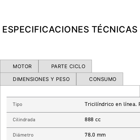
NEW
TRIDENT 660
Precio desde $9.090.000
ESPECIFICACIONES TÉCNICAS
NEW
DAYTONA 660
Precio desde $10.590.000
MOTOR
PARTE CICLO
DIMENSIONES Y PESO
CONSUMO
STREET TRIPLE R
Precio desde $11.690.000
Tricilíndrico en línea
Tipo
888 cc
Cilindrada
NEW
TRIDENT 800
78.0 mm
Diámetro
Precio desde $12.690.000