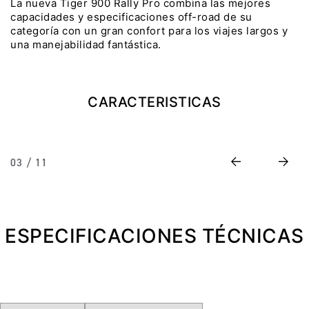
La nueva Tiger 900 Rally Pro combina las mejores
capacidades y especificaciones off-road de su
Precio desde $22.990.000
categoría con un gran confort para los viajes largos y
una manejabilidad fantástica.
Y EXPLORER ADVENTURE
TIGER 1200 RALLY EXPLORER
ADVENTURE
CARACTERISTICAS
Precio desde $25.990.000
Marzo JUEVES 26
Y
ENCIENDE LA NOCHE.
Previous
Next
03 / 11
N
VIVE LA RUTA. NIGHT
GR
& RIDE TRIUMP
ESPECIFICACIONES TÉCNICAS
TRIDENT 660
Precio desde $8.790.000