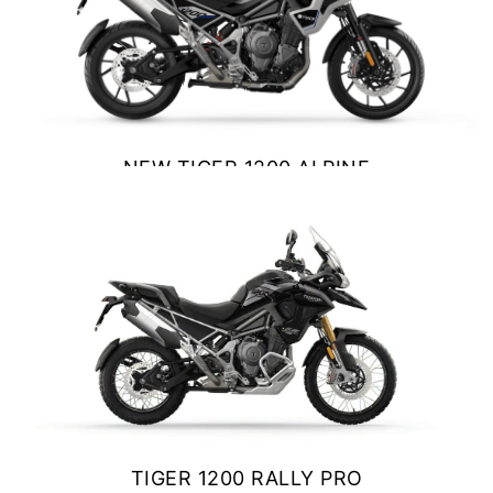
NEW
TF 250-X
Precio desde $9.690.000
NEW
TF250-E
NEW TIGER 1200 ALPINE
Precio desde $9.990.000
EDITION
$ 23.800.000
VER DETALLES
COTIZAR
TF450-X
Precio desde $10.690.000
NEW
TF450-E
Precio desde $10.990.000
TIGER 1200 RALLY PRO