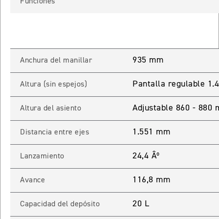
Funciones
TIGER SPORT 660
Precio desde $9.790.000
935 mm
Anchura del manillar
NEW
TIGER SPORT 660
Pantalla regulable 1
Altura (sin espejos)
Precio desde $10.090.000
Adjustable 860 - 880
Altura del asiento
1.551 mm
Distancia entre ejes
TIGER 800 SPORT
Precio desde $11.690.000
24,4 Âº
Lanzamiento
116,8 mm
Avance
TIGER 850 SPORT
20 L
Precio desde $11.390.000
Capacidad del depósito