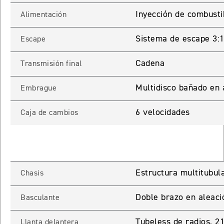
Inyección de combusti
Alimentación
65 RX
Sistema de escape 3:1 
Escape
STREET TRIPLE 765 RX
Precio desde $15.890.000
Cadena
Transmisión final
65 MOTO2
Multidisco bañado en 
Embrague
6 velocidades
Caja de cambios
STREET TRIPLE 765 MOTO2
Precio desde $17.490.000
00 RS
Estructura multitubula
Chasis
NEW
SPEED TRIPLE 1200 RS
Precio desde $20.090.000
Doble brazo en aleaci
Basculante
 R
Tubeless de radios, 2
Llanta delantera