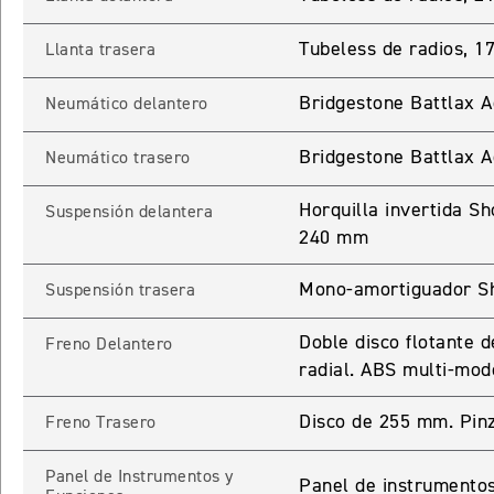
ROCKET 3 STORM R
Tubeless de radios, 1
Llanta trasera
Precio desde $26.590.000
Bridgestone Battlax 
Neumático delantero
 GT
Bridgestone Battlax 
ROCKET 3 STORM GT
Neumático trasero
Precio desde $28.590.000
Horquilla invertida S
Suspensión delantera
240 mm
Mono-amortiguador Sh
Suspensión trasera
Doble disco flotante
Freno Delantero
radial. ABS multi-mod
TIGER SPORT 660
Precio desde $8.490.000
Disco de 255 mm. Pin
Freno Trasero
Panel de Instrumentos y
Panel de instrumentos