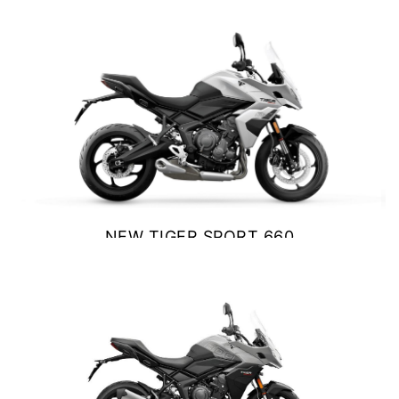
$ 9.990.000
Y EXPLORER
VER DETALLES
COTIZAR
TIGER 1200 RALLY EXPLORER
Precio desde $23.420.000
NEW TIGER SPORT 660
SPEED 400
$ 10.390.000
Precio desde $4.790.000
VER DETALLES
COTIZAR
NEW
TRACKER 400
Precio desde $5.290.000