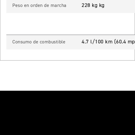
 TOURING
228 kg kg
Peso en orden de marcha
NEW
TIGER SPORT 800 TOURING
Precio desde $13.690.000
4.7 l/100 km (60.4 mp
Consumo de combustible
TIGER 900 GT
Precio desde $15.390.000
O
TIGER 900 GT PRO
Precio desde $16.390.000
 EDITION
NEW
TIGER 900 ALPINE EDITION