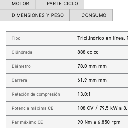
MOTOR
PARTE CICLO
NEW
TRIDENT 660
Precio desde $9.090.000
DIMENSIONES Y PESO
CONSUMO
Tricilíndrico en línea
Tipo
NEW
DAYTONA 660
Precio desde $10.590.000
888 cc cc
Cilindrada
78.0 mm mm
Diámetro
STREET TRIPLE R
61.9 mm mm
Carrera
Precio desde $11.690.000
13.0:1
Relación de compresión
108 CV / 79.5 kW a 8
Potencia máxima CE
NEW
TRIDENT 800
90 Nm a 6,850 rpm
Par máximo CE
Precio desde $12.690.000