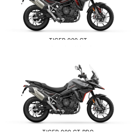
NEW
SCRAMBLER 900
Precio desde $12.690.000
TIGER 900 GT
BONNEVILLE T120
$ 15.690.000
Precio desde $12.640.000
VER DETALLES
COTIZAR
 BLACK
BONNEVILLE T120 BLACK
Precio desde $13.390.000
NEW
BONNEVILLE T120
Precio desde $13.690.000
TIGER 900 GT PRO