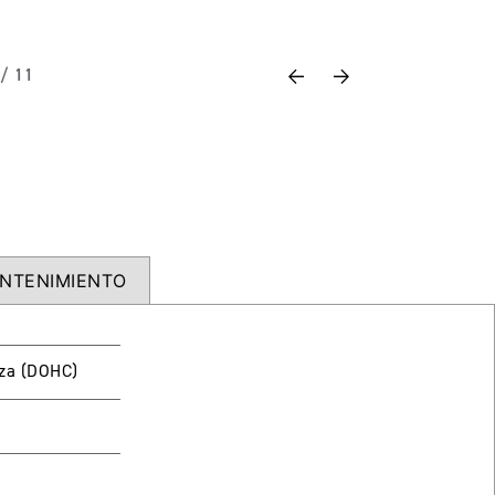
Previous
Next
 / 11
NTENIMIENTO
beza (DOHC)