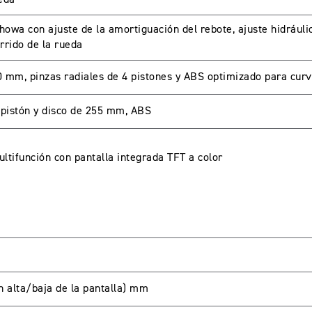
owa con ajuste de la amortiguación del rebote, ajuste hidrául
rrido de la rueda
A CUENTA
0 mm, pinzas radiales de 4 pistones y ABS optimizado para cur
-pistón y disco de 255 mm, ABS
seña
tifunción con pantalla integrada TFT a color
 alta/baja de la pantalla) mm