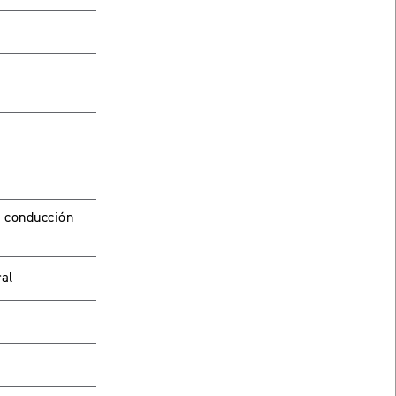
e conducción
ral