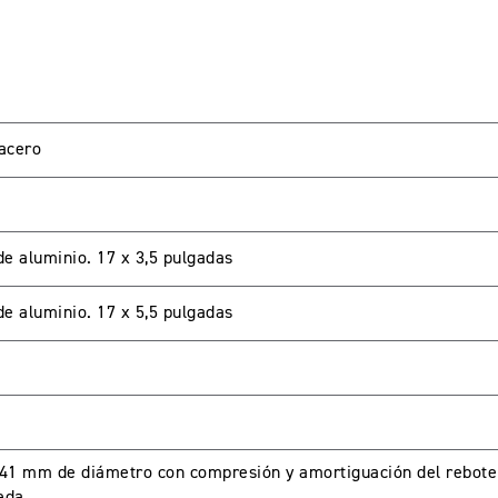
 acero
LIENTES
de aluminio. 17 x 3,5 pulgadas
de aluminio. 17 x 5,5 pulgadas
password para acceder. Si aun no tienes una cuenta creada 
 41 mm de diámetro con compresión y amortiguación del rebote 
eda