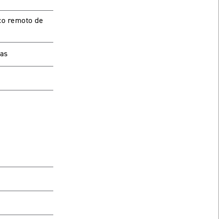
ico remoto de
vas