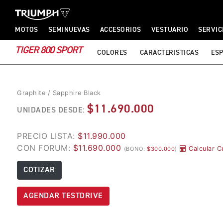
TRIUMPH MOTORCYCLES
TRIUMPH MOTORCYCLES
MOTOS
SEMINUEVAS
ACCESORIOS
VESTUARIO
SERVIC
TIGER 800 SPORT
COLORES
CARACTERISTICAS
ESP
Graphite / Sapphire Black
$11.690.000
UNIDADES DESDE:
PRECIO LISTA:
$11.990.000
CON FORUM:
$11.690.000
Calcular C
(BONO:
$300.000
)
COTIZAR
AGENDAR TESTDRIVE