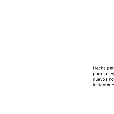
Hecha para
para los v
nuevos ho
instantán