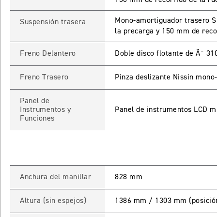
Mono-amortiguador trasero Sh
Suspensión trasera
la precarga y 150 mm de reco
INICIAR
NUEV
Freno Delantero
Doble disco flotante de Ã˜ 31
Freno Trasero
Pinza deslizante Nissin mono
Recuperar contra
Panel de
Instrumentos y
Panel de instrumentos LCD mul
Funciones
Anchura del manillar
828 mm
Altura (sin espejos)
1386 mm / 1303 mm (posición