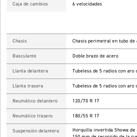
Caja de cambios
6 velocidades
Chasis
Chasis perimetral en tubo de
Basculante
Doble brazo de acero
INGRESO C
Llanta delantera
Tubeless de 5 radios con aro 
Llanta trasera
Tubeless de 5 radios con aro 
Ingresa tu rut y 
registrarte.
Neumático delantero
120/70 R 17
Neumático trasero
180/55 R 17
Horquilla invertida Showa de
Suspensión delantera
150 mm de recorrido de la ru