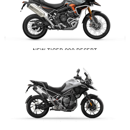
Precio desde $10.040.000
NEW
BONNEVILE T100
Precio desde $11.690.000
NEW TIGER 900 DESERT
EDITION
$ 18.890.000
BONNEVILLE T100
VER DETALLES
COTIZAR
Precio desde $9.990.000
SCRAMBLER 900
Precio desde $12.190.000