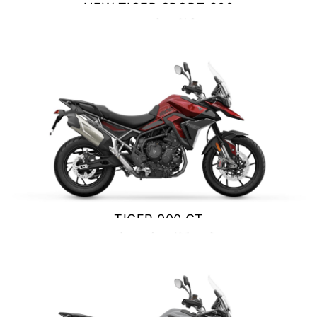
NEW TIGER SPORT 800
NEW
TIGER 1200 ALPINE
TOURING
EDITION
$ 13.990.000
Precio desde $23.400.000
VER DETALLES
COTIZAR
Y PRO
TIGER 1200 RALLY PRO
Precio desde $21.520.000
RT EDITION
NEW
TIGER 1200 DESERT
EDITION
TIGER 900 GT
Precio desde $24.500.000
$ 15.690.000
XPLORER
VER DETALLES
COTIZAR
TIGER 1200 GT EXPLORER
Precio desde $25.590.000