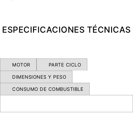
NEW
TRIDENT 660
Precio desde $9.090.000
ESPECIFICACIONES TÉCNICAS
NEW
DAYTONA 660
Precio desde $10.590.000
MOTOR
PARTE CICLO
DIMENSIONES Y PESO
STREET TRIPLE R
CONSUMO DE COMBUSTIBLE
Precio desde $11.690.000
NEW
TRIDENT 800
Precio desde $12.690.000