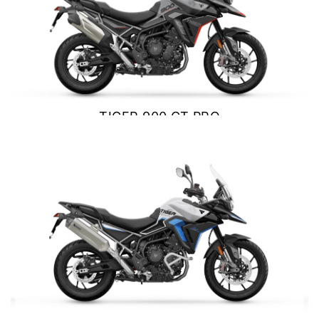
Y EXPLORER
TIGER 1200 RALLY EXPLORER
Precio desde $23.420.000
TIGER 900 GT PRO
$ 17.190.000
VER DETALLES
COTIZAR
SPEED 400
Precio desde $4.790.000
NEW
TRACKER 400
Precio desde $5.290.000