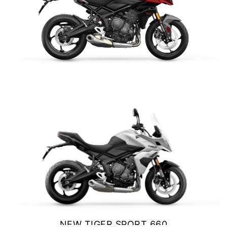
TIGER SPORT 660
Precio desde $9.790.000
NEW
TIGER SPORT 660
TIGER SPORT 660
$ 9.990.000
Precio desde $10.090.000
VER DETALLES
COTIZAR
TIGER 800 SPORT
Precio desde $11.690.000
TIGER 850 SPORT
Precio desde $11.390.000
NEW TIGER SPORT 660