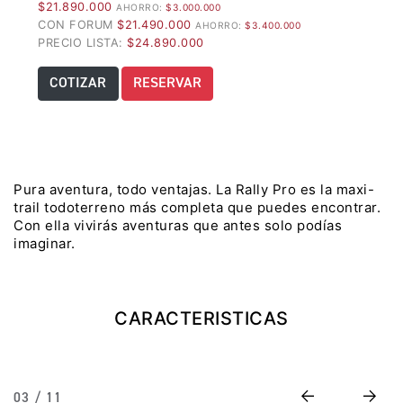
$21.890.000
AHORRO:
$3.000.000
Precio desde $22.990.000
CON FORUM
$21.490.000
AHORRO:
$3.400.000
PRECIO LISTA:
$24.890.000
Y EXPLORER ADVENTURE
COTIZAR
RESERVAR
TIGER 1200 RALLY EXPLORER
ADVENTURE
Precio desde $25.990.000
Marzo JUEVES 26
Pura aventura, todo ventajas. La Rally Pro es la maxi-
Y
ENCIENDE LA NOCHE.
trail todoterreno más completa que puedes encontrar.
N
VIVE LA RUTA. NIGHT
Con ella vivirás aventuras que antes solo podías
GR
& RIDE TRIUMP
imaginar.
TRIDENT 660
CARACTERISTICAS
Precio desde $8.790.000
Previous
Next
03 / 11