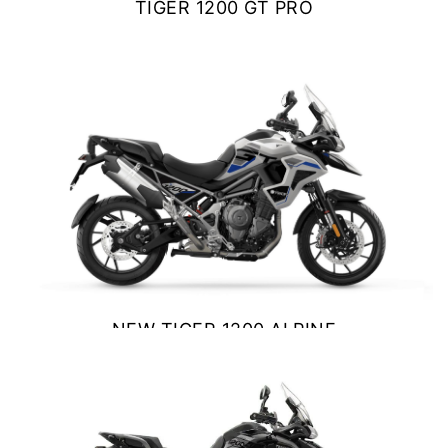
TIGER 1200 GT PRO
NEW
SCRAMBLER 900
$ 23.790.000
Precio desde $12.690.000
VER DETALLES
COTIZAR
BONNEVILLE T120
Precio desde $12.640.000
 BLACK
BONNEVILLE T120 BLACK
Precio desde $13.390.000
NEW TIGER 1200 ALPINE
EDITION
$ 23.800.000
NEW
BONNEVILLE T120
Precio desde $13.690.000
VER DETALLES
COTIZAR