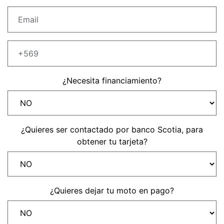
Precio desde $22.990.000
Y EXPLORER ADVENTURE
TIGER 1200 RALLY EXPLORER
ADVENTURE
Precio desde $25.990.000
¿Necesita financiamiento?
Marzo JUEVES 26
Y
ENCIENDE LA NOCHE.
N
VIVE LA RUTA. NIGHT
¿Quieres ser contactado por banco Scotia, para
GR
& RIDE TRIUMP
obtener tu tarjeta?
TRIDENT 660
Precio desde $8.790.000
¿Quieres dejar tu moto en pago?