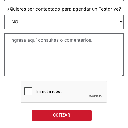
NEW
TRIDENT 660
¿Quieres ser contactado para agendar un Testdrive?
Precio desde $9.090.000
NEW
DAYTONA 660
Precio desde $10.590.000
STREET TRIPLE R
Precio desde $11.690.000
NEW
TRIDENT 800
Precio desde $12.690.000