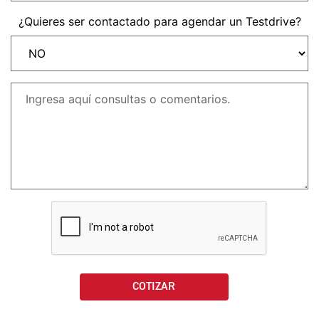
NEW
TRIDENT 660
¿Quieres ser contactado para agendar un Testdrive?
Precio desde $9.090.000
NEW
DAYTONA 660
Precio desde $10.590.000
STREET TRIPLE R
Precio desde $11.690.000
NEW
TRIDENT 800
Precio desde $12.690.000