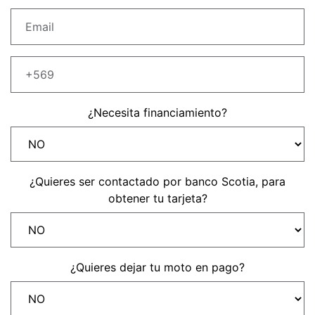
Precio desde $22.990.000
Y EXPLORER ADVENTURE
TIGER 1200 RALLY EXPLORER
ADVENTURE
Precio desde $25.990.000
¿Necesita financiamiento?
Marzo JUEVES 26
Y
ENCIENDE LA NOCHE.
N
VIVE LA RUTA. NIGHT
¿Quieres ser contactado por banco Scotia, para
GR
& RIDE TRIUMP
obtener tu tarjeta?
TRIDENT 660
Precio desde $8.790.000
¿Quieres dejar tu moto en pago?