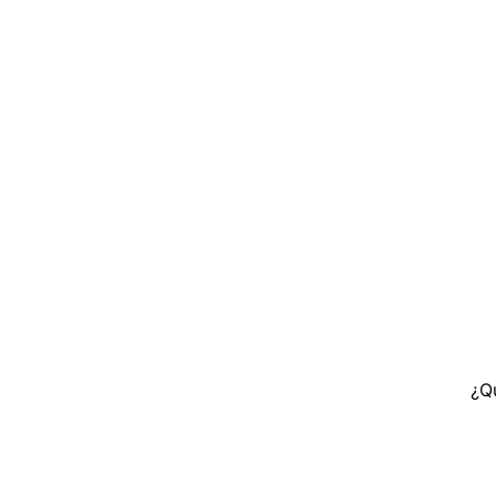
INGRESO C
Ingresa tu rut y 
registrarte.
¿Q