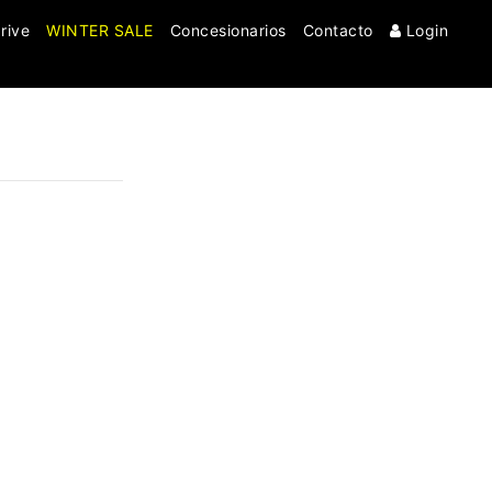
rive
WINTER SALE
Concesionarios
Contacto
Login
Clo