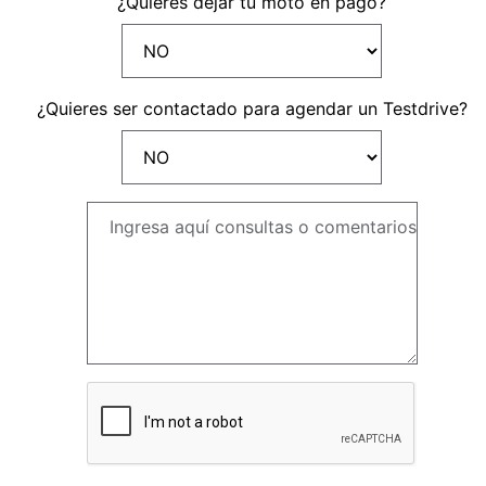
¿Quieres dejar tu moto en pago?
A CUENTA
¿Quieres ser contactado para agendar un Testdrive?
seña