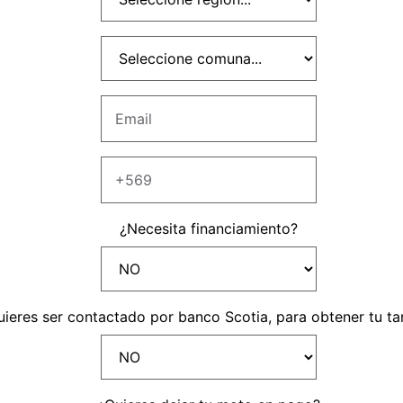
LIENTES
¿Necesita financiamiento?
password para acceder. Si aun no tienes una cuenta creada 
uieres ser contactado por banco Scotia, para obtener tu ta