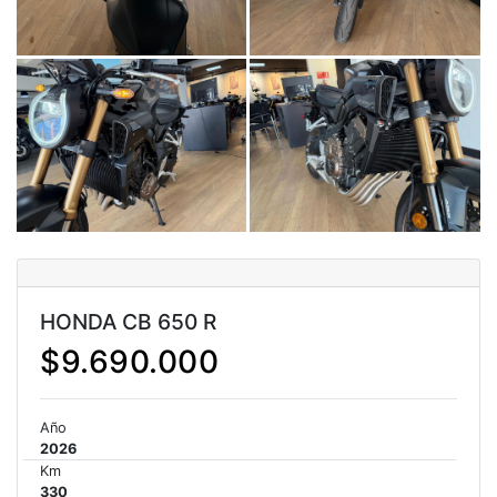
NEW
TRIDENT 660
Precio desde $9.090.000
NEW
DAYTONA 660
Precio desde $10.590.000
STREET TRIPLE R
HONDA CB 650 R
Precio desde $11.690.000
$9.690.000
Año
2026
NEW
TRIDENT 800
Km
Precio desde $12.690.000
330