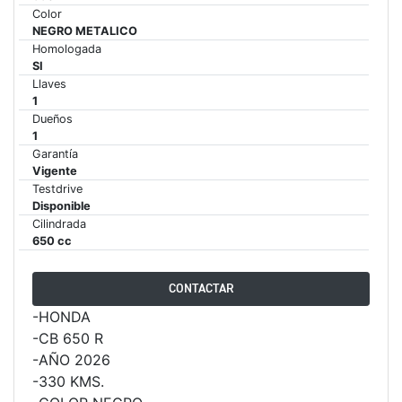
Color
NEGRO METALICO
65 RX
Homologada
SI
STREET TRIPLE 765 RX
Llaves
1
Precio desde $15.890.000
Dueños
1
65 MOTO2
Garantía
Vigente
Testdrive
Disponible
STREET TRIPLE 765 MOTO2
Cilindrada
Precio desde $17.490.000
650 cc
00 RS
CONTACTAR
-HONDA
NEW
SPEED TRIPLE 1200 RS
-CB 650 R
Precio desde $20.090.000
-AÑO 2026
-330 KMS.
 R