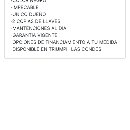
-COLOR NEGRO
-IMPECABLE
ROCKET 3 STORM R
-UNICO DUEÑO
Precio desde $26.590.000
-2 COPIAS DE LLAVES
-MANTENCIONES AL DIA
 GT
-GARANTIA VIGENTE
ROCKET 3 STORM GT
-OPCIONES DE FINANCIAMIENTO A TU MEDIDA
-DISPONIBLE EN TRIUMPH LAS CONDES
Precio desde $28.590.000
TIGER SPORT 660
Precio desde $8.490.000