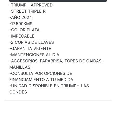
-TRIUMPH APPROVED
ROCKET 3 STORM R
-STREET TRIPLE R
Precio desde $26.590.000
-AÑO 2024
-17.500KMS.
 GT
-COLOR PLATA
-IMPECABLE
ROCKET 3 STORM GT
-2 COPIAS DE LLAVES
Precio desde $28.590.000
-GARANTIA VIGENTE
-MANTENCIONES AL DIA
-ACCESORIOS, PARABRISA, TOPES DE CAIDAS,
MANILLAS-
-CONSULTA POR OPCIONES DE
FINANCIAMIENTO A TU MEDIDA
-UNIDAD DISPONIBLE EN TRIUMPH LAS
TIGER SPORT 660
CONDES
Precio desde $8.490.000