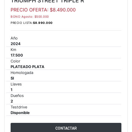
TRIUMPH STREET TRIPLE R
PRECIO OFERTA: $8.490.000
65 RX
BONO Agosto: $500.000
PRECIO LISTA:
$8.990.000
STREET TRIPLE 765 RX
Precio desde $15.890.000
Año
2024
Km
65 MOTO2
17.500
Color
PLATEADO PLATA
STREET TRIPLE 765 MOTO2
Homologada
SI
Precio desde $17.490.000
Llaves
1
00 RS
Dueños
2
NEW
SPEED TRIPLE 1200 RS
Testdrive
Disponible
Precio desde $20.090.000
CONTACTAR
 R