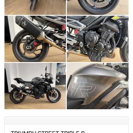
NEW
TRIDENT 660
Precio desde $9.090.000
NEW
DAYTONA 660
Precio desde $10.590.000
STREET TRIPLE R
Precio desde $11.690.000
NEW
TRIDENT 800
Precio desde $12.690.000