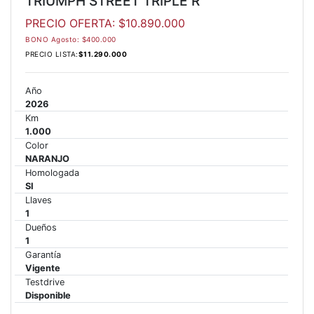
TRIUMPH STREET TRIPLE R
PRECIO OFERTA: $10.890.000
65 RX
BONO Agosto: $400.000
PRECIO LISTA:
$11.290.000
STREET TRIPLE 765 RX
Precio desde $15.890.000
Año
2026
Km
65 MOTO2
1.000
Color
NARANJO
STREET TRIPLE 765 MOTO2
Homologada
SI
Precio desde $17.490.000
Llaves
1
00 RS
Dueños
1
NEW
SPEED TRIPLE 1200 RS
Garantía
Vigente
Precio desde $20.090.000
Testdrive
Disponible
 R