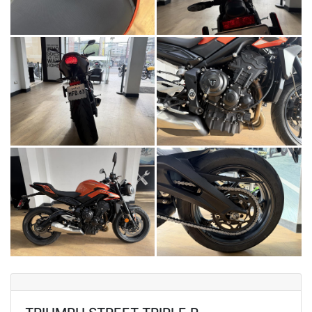
NEW
TRIDENT 660
Precio desde $9.090.000
NEW
DAYTONA 660
Precio desde $10.590.000
STREET TRIPLE R
Precio desde $11.690.000
NEW
TRIDENT 800
Precio desde $12.690.000