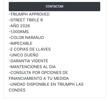
ROCKET 3 STORM R
CONTACTAR
-TRIUMPH APPROVED
Precio desde $26.590.000
-STREET TRIPLE R
-AÑO 2026
 GT
-1.000KMS.
ROCKET 3 STORM GT
-COLOR NARANJO
Precio desde $28.590.000
-IMPECABLE
-2 COPIAS DE LLAVES
-UNICO DUEÑO
-GARANTIA VIGENTE
-MANTENCIONES AL DIA
-CONSULTA POR OPCIONES DE
FINANCIAMIENTO A TU MEDIDA
-UNIDAD DISPONIBLE EN TRIUMPH LAS
TIGER SPORT 660
CONDES
Precio desde $8.490.000