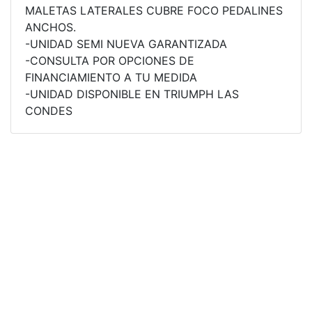
MALETAS LATERALES CUBRE FOCO PEDALINES
ROCKET 3 STORM R
ANCHOS.
Precio desde $26.590.000
-UNIDAD SEMI NUEVA GARANTIZADA
-CONSULTA POR OPCIONES DE
 GT
FINANCIAMIENTO A TU MEDIDA
-UNIDAD DISPONIBLE EN TRIUMPH LAS
ROCKET 3 STORM GT
CONDES
Precio desde $28.590.000
TIGER SPORT 660
Precio desde $8.490.000