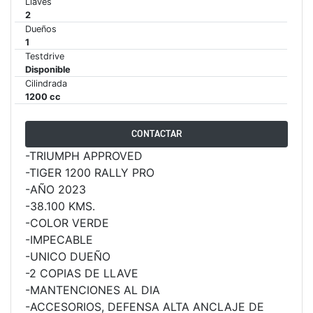
Llaves
2
65 RX
Dueños
1
Testdrive
STREET TRIPLE 765 RX
Disponible
Cilindrada
Precio desde $15.890.000
1200 cc
65 MOTO2
CONTACTAR
-TRIUMPH APPROVED
STREET TRIPLE 765 MOTO2
-TIGER 1200 RALLY PRO
Precio desde $17.490.000
-AÑO 2023
-38.100 KMS.
00 RS
-COLOR VERDE
-IMPECABLE
NEW
SPEED TRIPLE 1200 RS
-UNICO DUEÑO
Precio desde $20.090.000
-2 COPIAS DE LLAVE
-MANTENCIONES AL DIA
 R
-ACCESORIOS, DEFENSA ALTA ANCLAJE DE