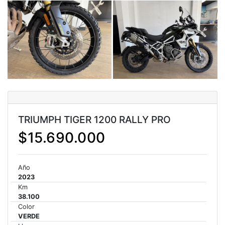
NEW
TRIDENT 660
Precio desde $9.090.000
NEW
DAYTONA 660
Precio desde $10.590.000
TRIUMPH TIGER 1200 RALLY PRO
$15.690.000
STREET TRIPLE R
Precio desde $11.690.000
Año
2023
Km
38.100
NEW
TRIDENT 800
Color
VERDE
Precio desde $12.690.000